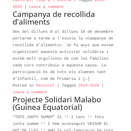
Pastoral
,
Vida a l'escola
|
Tagged
2019-
2020
|
Leave a comment
Campanya de recollida
d’aliments
Des del dilluns 9 al dilluns 16 de desembre
portarem a terme a l’escola la «Campanya de
recollida d’aliments». Ja fa anys que estem
organitzant aquesta activitat solidària i
estem molt orgullosos de com les famílies
cada curs contribuïu a aquesta causa. La
participació és de tots els alumnes tant
d’Infantil, com de Primària i […]
Posted in
Pastoral
|
Tagged
2019-2020
|
Leave a comment
Projecte Solidari Malabo
(Guinea Equatorial)
“TOTS JUNTS SUMEM” Sí !! I tant !! Tots
junts sumem !! I hem aconseguit VESSAR EL
GOT DE LLET !! Amb la col·laboració de tots