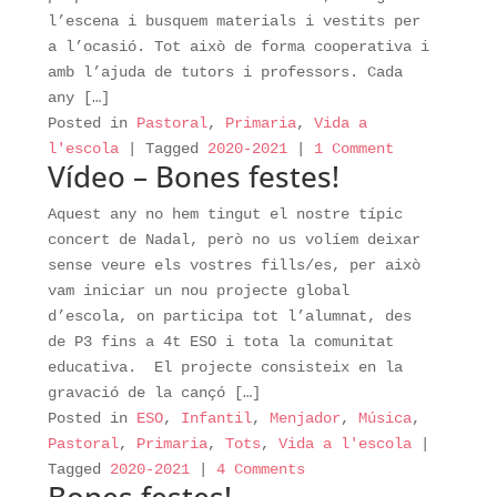
l’escena i busquem materials i vestits per
a l’ocasió. Tot això de forma cooperativa i
amb l’ajuda de tutors i professors. Cada
any […]
Posted in
Pastoral
,
Primaria
,
Vida a
l'escola
|
Tagged
2020-2021
|
1 Comment
Vídeo – Bones festes!
Aquest any no hem tingut el nostre típic
concert de Nadal, però no us volíem deixar
sense veure els vostres fills/es, per això
vam iniciar un nou projecte global
d’escola, on participa tot l’alumnat, des
de P3 fins a 4t ESO i tota la comunitat
educativa. El projecte consisteix en la
gravació de la cançó […]
Posted in
ESO
,
Infantil
,
Menjador
,
Música
,
Pastoral
,
Primaria
,
Tots
,
Vida a l'escola
|
Tagged
2020-2021
|
4 Comments