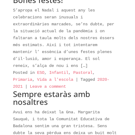
Bones festes!
S’apropa el Nadal i aquest any les
celebracions seran inusuals i
extraordinàries marcades, se’ns dubte, per
la situació actual de la pandèmia i on
faltaran a taula molts dels nostres éssers
més estimats. Així i tot intentarem
mantenir l’ essència d’unes festes plenes
d’il·lusió, amor i esperança. El sol
reneix, s’alça de nou i ens […]
Posted in
ESO
,
Infantil
,
Pastoral
,
Primaria
,
Vida a l'escola
|
Tagged
2020-
2021
|
Leave a comment
Sempre estaràs amb
nosaltres
Avui ens ha deixat la Gna. Margarita
Sauqué, i tota la Comunitat Educativa de
Badalona sentim una gran tristesa. Sens
dubte la seva pèrdua ens deixa un buit molt