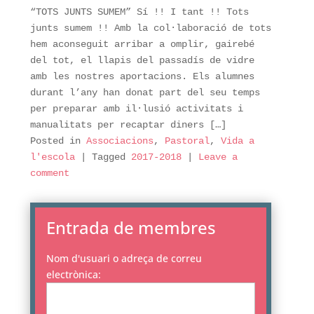
“TOTS JUNTS SUMEM” Sí !! I tant !! Tots
junts sumem !! Amb la col·laboració de tots
hem aconseguit arribar a omplir, gairebé
del tot, el llapis del passadís de vidre
amb les nostres aportacions. Els alumnes
durant l’any han donat part del seu temps
per preparar amb il·lusió activitats i
manualitats per recaptar diners […]
Posted in
Associacions
,
Pastoral
,
Vida a
l'escola
|
Tagged
2017-2018
|
Leave a
comment
Entrada de membres
Nom d'usuari o adreça de correu
electrònica: