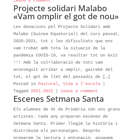
Leave a comment
Projecte solidari Malabo
«Vam omplir el got de nou»
Les donacions pel Projecte Solidari amb
Malabo (Guinea Equatorial) del curs passat,
2020-2021, tot i les dificultats que ens
vam trobat amb tota la situació de la
pandèmia COVID-19, va resultar tot un èxit
!!! Amb la col•laboració de tots vam
aconseguit arribar a omplir, gairebé del
tot, el got de llet del passadís de […]
Posted in
Pastoral
,
Vida a l'escola
|
Tagged
2021-2022
|
Leave a comment
Escenes Setmana Santa
Els alumnes de 4t de Primària són uns grans
artistes. Cada any preparen escenes de
Setmana Santa. Primer llegim la història i
distribuïm els personatges. Després
preparem la lectura i entonació, assagem