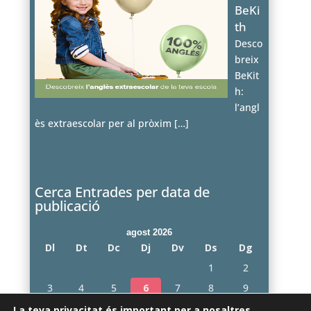
BeKi
th
Desco
breix
BeKit
h:
l’angl
ès extraescolar per al pròxim
[…]
Cerca Entrades per data de
publicació
agost 2026
Dl
Dt
Dc
Dj
Dv
Ds
Dg
1
2
3
4
5
6
7
8
9
10
11
12
13
14
15
16
La teva privacitat és important per a nosaltres