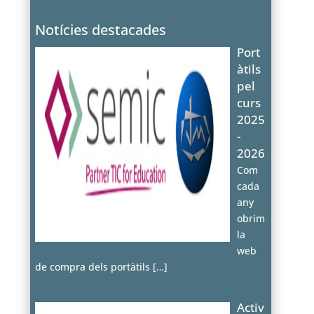
Notícies destacades
Port
àtils
pel
curs
2025
-
2026
Com
cada
any
obrim
la
web
de compra dels portàtils
[…]
Activ