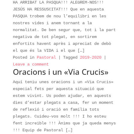
HA ARRIBAT LA PASQUA!!! ALEGREM-NOS!!!
JESÚS HA RESSUSCITAT!!! Que en aquesta
PASQUA trobem de nou l’equilibri en les
nostres vides i anem tornant a la
normalitat. De ben segur que, tot i la part
negativa de tot plegat, en sortirem
enfortits havent après i apreciat de debò
el que és la VIDA i el que […]
Posted in
Pastoral
|
Tagged
2019-2020
|
Leave a comment
Oracions i un «Via Crucis»
Aquí teniu unes oracions i un «Via Crucis»
especial fets per aquesta situació que
estem vivint. Us poden ajudar, en aquests
dies d’estar plegats a casa, fer un moment
de reflexió i oració en família tots
plegats. Cuideu-vos molt !!! I ho esteu
fent increïble !!! Ànims que ja queda menys
!!! Equip de Pastoral […]