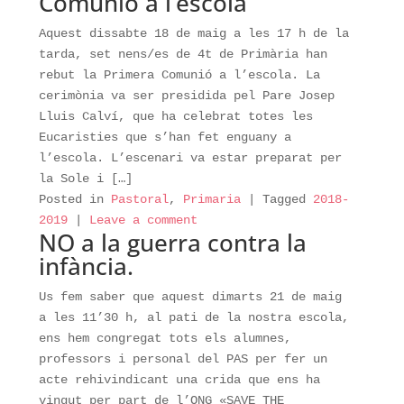
Comunió a l’escola
Aquest dissabte 18 de maig a les 17 h de la
tarda, set nens/es de 4t de Primària han
rebut la Primera Comunió a l’escola. La
cerimònia va ser presidida pel Pare Josep
Lluis Calví, que ha celebrat totes les
Eucaristies que s’han fet enguany a
l’escola. L’escenari va estar preparat per
la Sole i […]
Posted in
Pastoral
,
Primaria
|
Tagged
2018-
2019
|
Leave a comment
NO a la guerra contra la
infància.
Us fem saber que aquest dimarts 21 de maig
a les 11’30 h, al pati de la nostra escola,
ens hem congregat tots els alumnes,
professors i personal del PAS per fer un
acte rehivindicant una crida que ens ha
vingut per part de l’ONG «SAVE THE