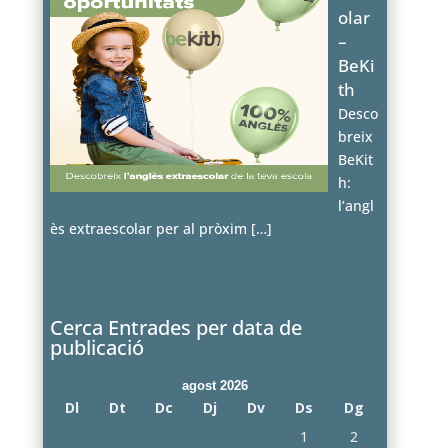
olar
–
BeKi
th
Desco
breix
BeKit
h:
l’angl
ès extraescolar per al pròxim
[…]
Cerca Entrades per data de
publicació
agost 2026
Dl
Dt
Dc
Dj
Dv
Ds
Dg
1
2