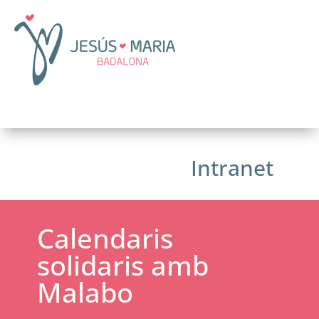
Intranet
Calendaris
solidaris amb
Malabo