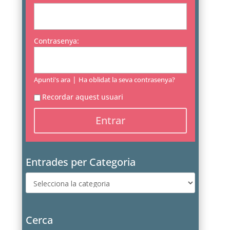
Contrasenya:
|
Apunti's ara
Ha oblidat la seva contrasenya?
Recordar aquest usuari
Entrades per Categoria
Entrades
per
Categoria
Cerca