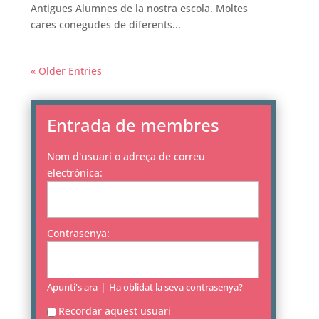
Antigues Alumnes de la nostra escola. Moltes
cares conegudes de diferents...
« Older Entries
Entrada de membres
Nom d'usuari o adreça de correu
electrònica:
Contrasenya:
|
Apunti's ara
Ha oblidat la seva contrasenya?
Recordar aquest usuari