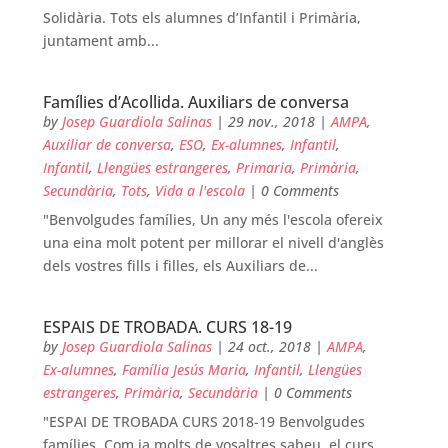
Solidària. Tots els alumnes d’Infantil i Primària,
juntament amb...
Famílies d’Acollida. Auxiliars de conversa
by
Josep Guardiola Salinas
|
29 nov., 2018
|
AMPA
,
Auxiliar de conversa
,
ESO
,
Ex-alumnes
,
Infantil
,
Infantil
,
Llengües estrangeres
,
Primaria
,
Primària
,
Secundària
,
Tots
,
Vida a l'escola
| 0 Comments
"Benvolgudes famílies, Un any més l'escola ofereix
una eina molt potent per millorar el nivell d'anglès
dels vostres fills i filles, els Auxiliars de...
ESPAIS DE TROBADA. CURS 18-19
by
Josep Guardiola Salinas
|
24 oct., 2018
|
AMPA
,
Ex-alumnes
,
Família Jesús Maria
,
Infantil
,
Llengües
estrangeres
,
Primària
,
Secundària
| 0 Comments
"ESPAI DE TROBADA CURS 2018-19 Benvolgudes
famílies, Com ja molts de vosaltres sabeu, el curs