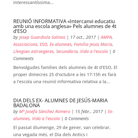
interessantíssima...
REUNIÓ INFORMATIVA «Intercanvi educatiu
amb una escola anglesa» Pels alumnes de 4t
d’ESO
by
Josep Guardiola Salinas
|
17 oct., 2017
|
AMPA
,
Associacions
,
ESO
,
Ex-alumnes
,
Família Jesús Maria
,
Llengües estrangeres
,
Secundària
,
Vida a l'escola
| 0
Comments
Benvolgudes famílies dels alumnes de 4t d'ESO, El
proper dimecres 25 d'octubre a les 17:15h es farà
a l'escola una reunió informativa relativa a la...
DIA DELS EX- ALUMNES DE JESÚS-MARIA
BADALONA
by
Mª Josefa Sánchez Romero
|
15 febr., 2017
|
Ex-
alumnes
,
Vida a l'escola
| 0 Comments
El passat diumenge, 29 de gener, van celebrar,
una vegada més, el Dia dels Antics i