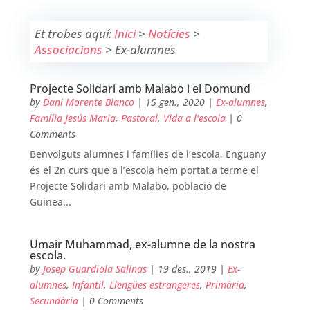
Et trobes aquí:
Inici
>
Notícies
>
Associacions
>
Ex-alumnes
Projecte Solidari amb Malabo i el Domund
by
Dani Morente Blanco
|
15 gen., 2020
|
Ex-alumnes
,
Família Jesús Maria
,
Pastoral
,
Vida a l'escola
| 0
Comments
Benvolguts alumnes i famílies de l’escola, Enguany
és el 2n curs que a l’escola hem portat a terme el
Projecte Solidari amb Malabo, població de
Guinea...
Umair Muhammad, ex-alumne de la nostra
escola.
by
Josep Guardiola Salinas
|
19 des., 2019
|
Ex-
alumnes
,
Infantil
,
Llengües estrangeres
,
Primària
,
Secundària
| 0 Comments