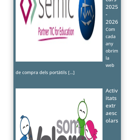
2025
-
2026
Com
cada
any
obrim
la
web
de compra dels portàtils
[…]
Activ
itats
extr
aesc
olars