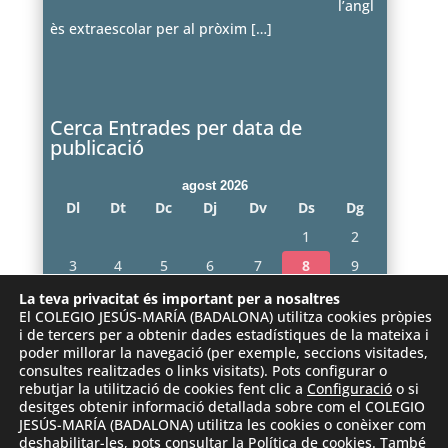
l’angl
ès extraescolar per al pròxim
[…]
Cerca Entrades per data de
publicació
agost 2026
Dl
Dt
Dc
Dj
Dv
Ds
Dg
1
2
3
4
5
6
7
8
9
10
11
12
13
14
15
16
La teva privacitat és important per a nosaltres
El COLEGIO JESÚS-MARÍA (BADALONA) utilitza cookies pròpies
17
18
19
20
21
22
23
i de tercers per a obtenir dades estadístiques de la mateixa i
poder millorar la navegació (per exemple, seccions visitades,
24
25
26
27
28
29
30
consultes realitzades o links visitats). Pots configurar o
31
rebutjar la utilització de cookies fent clic a
Configuració
o si
desitges obtenir informació detallada sobre com el COLEGIO
« juny
JESÚS-MARÍA (BADALONA) utilitza les cookies o conèixer com
deshabilitar-les, pots consultar la
Política de cookies
. També