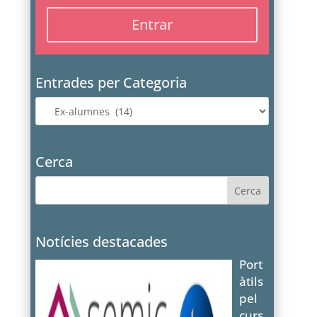
Entrades per Categoria
Entrades
per
Categoria
Cerca
Notícies destacades
Port
àtils
pel
curs