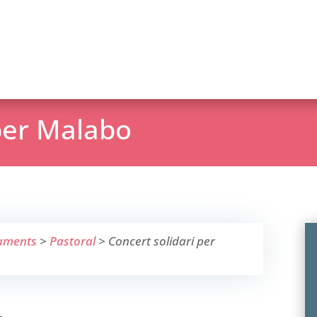
 per Malabo
aments
>
Pastoral
>
Concert solidari per