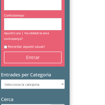
Contrasenya:
|
Apunti's ara
Ha oblidat la seva
contrasenya?
Recordar aquest usuari
Entrades per Categoria
Entrades
per
Categoria
Cerca