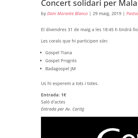
Concert solidari per Mal
by
Dani Morente Blanco
|
29 maig, 2019
|
Pasto
El divendres 31 de maig a les 18:45 h tindrà ll
Les corals que hi participen són:
Gospel Tiana
Gospel Progrés
Badagospel JM
Us hi esperem a tots i totes.
Entrada: 1€
Saló d'actes
Entrada per Av. Caritg