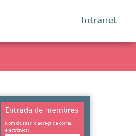
Intranet
Entrada de membres
Nom d'usuari o adreça de correu
electrònica: