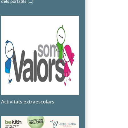
dels portàtils
[…]
Activitats extraescolars