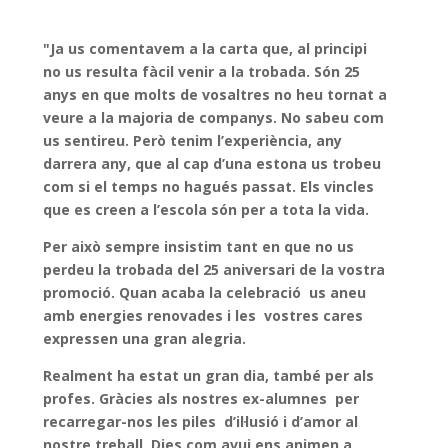
"Ja us comentavem a la carta que, al principi
no us resulta fàcil venir a la trobada. Són 25
anys en que molts de vosaltres no heu tornat a
veure a la majoria de companys. No sabeu com
us sentireu. Però tenim l’experiència, any
darrera any, que al cap d’una estona us trobeu
com si el temps no hagués passat. Els vincles
que es creen a l’escola són per a tota la vida.
Per això sempre insistim tant en que no us
perdeu la trobada del 25 aniversari de la vostra
promoció. Quan acaba la celebració us aneu
amb energies renovades i les vostres cares
expressen una gran alegria.
Realment ha estat un gran dia, també per als
profes. Gràcies als nostres ex-alumnes per
recarregar-nos les piles d’il·lusió i d’amor al
nostre treball. Dies com avui ens animen a