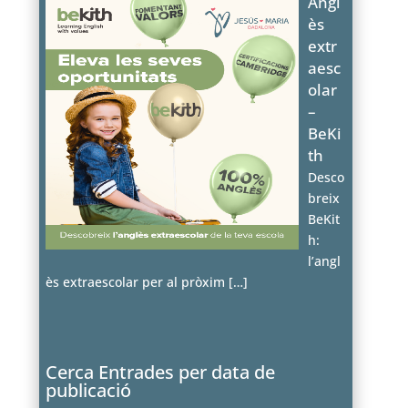
Angl
ès
extr
aesc
olar
–
BeKi
th
Desco
breix
BeKit
h:
l’angl
ès extraescolar per al pròxim
[…]
Cerca Entrades per data de
publicació