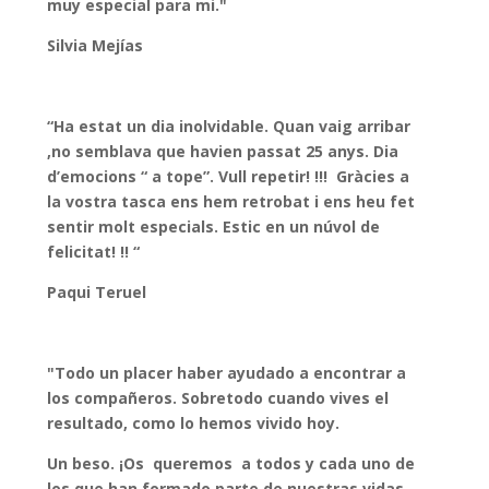
muy especial para mi."
Silvia Mejías
“Ha estat un dia inolvidable. Quan vaig arribar
,no semblava que havien passat 25 anys. Dia
d’emocions “ a tope”. Vull repetir! !!! Gràcies a
la vostra tasca ens hem retrobat i ens heu fet
sentir molt especials. Estic en un núvol de
felicitat! !! “
Paqui Teruel
"Todo un placer haber ayudado a encontrar a
los compañeros. Sobretodo cuando vives el
resultado, como lo hemos vivido hoy.
Un beso. ¡Os queremos a todos y cada uno de
los que han formado parte de nuestras vidas