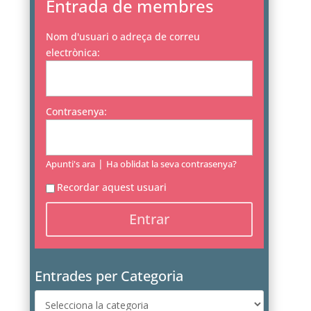
Entrada de membres
Nom d'usuari o adreça de correu
electrònica:
Contrasenya:
|
Apunti's ara
Ha oblidat la seva contrasenya?
Recordar aquest usuari
Entrades per Categoria
Entrades