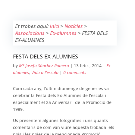
Et trobes aquí:
Inici
>
Notícies
>
Associacions
>
Ex-alumnes
>
FESTA DELS
EX-ALUMNES
FESTA DELS EX-ALUMNES
by
Mª Josefa Sánchez Romero
|
13 febr., 2014
|
Ex-
alumnes
,
Vida a l'escola
|
0 comments
Com cada any, l'últim diumenge de gener es va
celebrar la Festa dels Ex-Alumnes de l'escola i
especialment el 25 Aniversari de la Promoció de
1989.
Us presentem algunes fotografies i uns quants
comentaris de com van viure aquesta trobada els
nois i les noies de la mencionada Promoció.