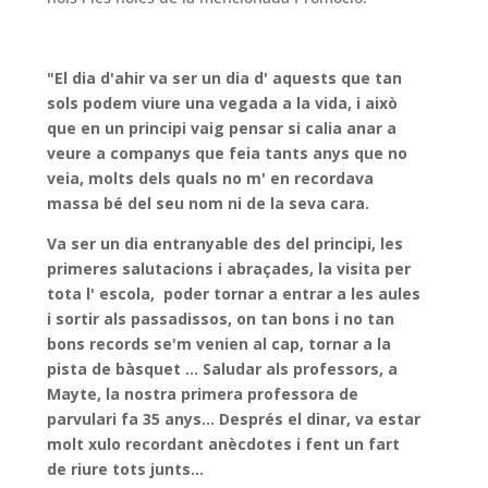
"El dia d'ahir va ser un dia d' aquests que tan
sols podem viure una vegada a la vida, i això
que en un principi vaig pensar si calia anar a
veure a companys que feia tants anys que no
veia, molts dels quals no m' en recordava
massa bé del seu nom ni de la seva cara.
Va ser un dia entranyable des del principi, les
primeres salutacions i abraçades, la visita per
tota
l' escola, poder tornar a entrar a les aules
i sortir als passadissos, on tan bons i no tan
bons records se'm venien al cap, tornar a la
pista de bàsquet ... Saludar als professors, a
Mayte, la nostra primera professora de
parvulari fa 35 anys... Després el dinar, va estar
molt xulo recordant anècdotes i fent un fart
de riure tots junts...