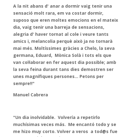
A la nit abans d' anar a dormir vaig tenir una
sensació molt rara, em va costar dormir,
suposo que eren moltes emocions en el mateix
dia, vaig tenir una barreja de sensacions,
alegria d' haver tornat al cole i veure tants
amics i, melancolia perquè això ja no tornarà
mai més. Moltíssimes gràcies a Chelo, la seva
germana, Eduard, Mònica Solà i tots els que
van col·laborar en fer aquest dia possible; amb
la seva feina durant tans dies demostren ser
unes magnífiques persones... Petons per
sempre!!"
Manuel Cabrera
"Un dia inolvidable. Volvería a repetirlo
muchísimas veces más. Me encantó todo y se
me hizo muy corto. Volver a veros a tod@s fue