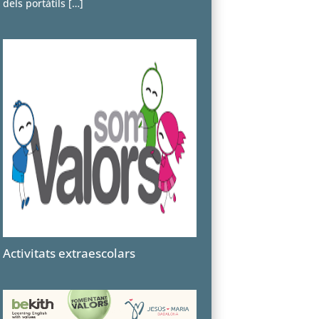
dels portàtils
[…]
Activitats extraescolars