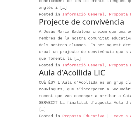
coneixement de les diferents llengües q
anglès i […]
Posted in
Informació General
,
Proposta 
Projecte de convivència
A Jesús Maria Badalona creiem que una a
membres de la nostra comunitat educativ
dels nostres alumnes. És per aquest dre
creat un projecte de convivència que s’
que fomenta la […]
Posted in
Informació General
,
Proposta 
Aula d’Acollida LIC
QUÈ ÉS? L’Aula d’Acollida és un grup cl
nouvinguts, que s’incorporen a Secundàr
moment que van començar a arribar a Cat
SERVEIX? La finalitat d’aquesta Aula d’
[…]
Posted in
Proposta Educativa
|
Leave a 