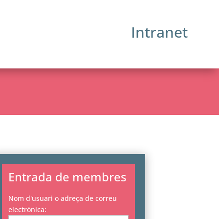
Intranet
Entrada de membres
Nom d'usuari o adreça de correu
electrònica: