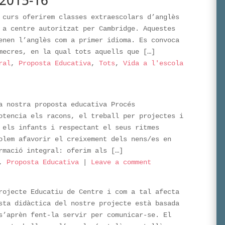
 curs oferirem classes extraescolars d’anglès
 a centre autoritzat per Cambridge. Aquestes
enen l’anglès com a primer idioma. Es convoca
mecres, en la qual tots aquells que […]
ral
,
Proposta Educativa
,
Tots
,
Vida a l'escola
a nostra proposta educativa Procés
otencia els racons, el treball per projectes i
 els infants i respectant el seus ritmes
olem afavorir el creixement dels nens/es en
rmació integral: oferim als […]
,
Proposta Educativa
|
Leave a comment
rojecte Educatiu de Centre i com a tal afecta
sta didàctica del nostre projecte està basada
s’aprèn fent-la servir per comunicar-se. El