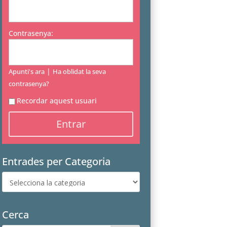
Contrasenya:
|
Apunti's ara
Ha oblidat la seva
contrasenya?
Recordar aquest usuari
Entrades per Categoria
Entrades
per
Categoria
Cerca