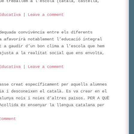
ue treballem a l’escola (català, castellà,
Educativa
|
Leave a comment
dequada convivència entre els diferents
a afavorirà notablement l’educació integral
t a gaudir d’un bon clima a l’escola que hem
ajusta a la realitat social que ens envolta,
Educativa
|
Leave a comment
asse creat específicament per aquells alumnes
ia i desconeixen el català. Es va crear en el
alunya nois i noies d’altres països. PER A QUÈ
Acollida és ensenyar la llengua catalana per
comment