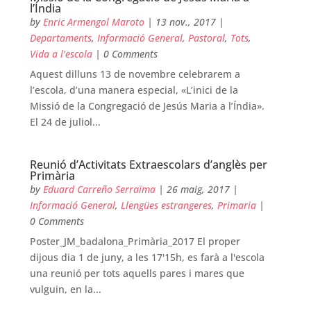
l’Índia
by
Enric Armengol Maroto
|
13 nov., 2017
|
Departaments
,
Informació General
,
Pastoral
,
Tots
,
Vida a l'escola
| 0 Comments
Aquest dilluns 13 de novembre celebrarem a
l’escola, d’una manera especial, «L’inici de la
Missió de la Congregació de Jesús Maria a l’Índia».
El 24 de juliol...
Reunió d’Activitats Extraescolars d’anglès per
Primària
by
Eduard Carreño Serraïma
|
26 maig, 2017
|
Informació General
,
Llengües estrangeres
,
Primaria
|
0 Comments
Poster_JM_badalona_Primària_2017 El proper
dijous dia 1 de juny, a les 17'15h, es farà a l'escola
una reunió per tots aquells pares i mares que
vulguin, en la...