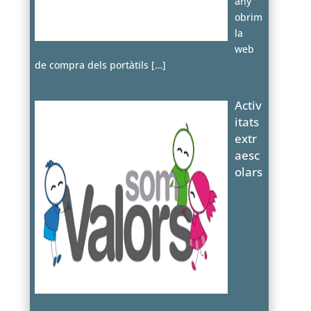
any
obrim
la
web
de compra dels portàtils
[…]
Activ
itats
extr
aesc
olars