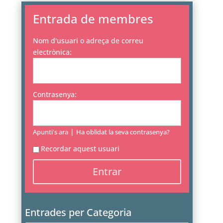
Entrada de membres
Nom d'usuari o adreça de correu
electrònica:
Contrasenya:
|
Apunti's ara
Ha oblidat la seva contrasenya?
Recordar aquest usuari
Entrades per Categoria