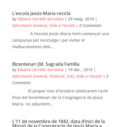
L’escola Jesús-Maria recicla
by
Eduard Carreño Serraïma
|
29 maig, 2018
|
Informació General
,
Vida a l'escola
| 0 Comments
A l'escola Jesús Maria hem començat una
campanya pel reciclatge i per evitar el
malbaratament dels...
Bicentenari JM. Sagrada Família
by
Eduard Carreño Serraïma
|
19 abr., 2018
|
Informació General
,
Pastoral
,
Tots
,
Vida a l'escola
| 0
Comments
El proper mes d'octubre celebrarem l'acte
final del bicentenari de la Congregació de Jesús
Maria. Us adjuntem...
L’11 de novembre de 1842, data d’inici de la
Missió de la Congregació de Jesús Maria a