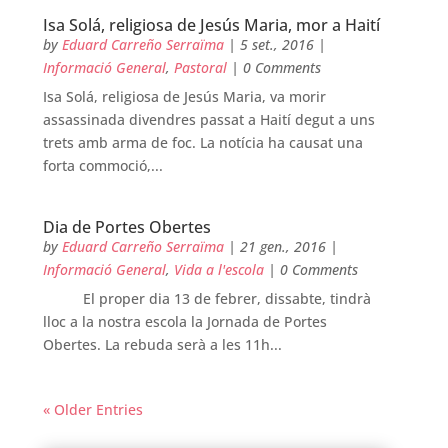
Isa Solá, religiosa de Jesús Maria, mor a Haití
by
Eduard Carreño Serraïma
|
5 set., 2016
|
Informació General
,
Pastoral
| 0 Comments
Isa Solá, religiosa de Jesús Maria, va morir
assassinada divendres passat a Haití degut a uns
trets amb arma de foc. La notícia ha causat una
forta commoció,...
Dia de Portes Obertes
by
Eduard Carreño Serraïma
|
21 gen., 2016
|
Informació General
,
Vida a l'escola
| 0 Comments
El proper dia 13 de febrer, dissabte, tindrà
lloc a la nostra escola la Jornada de Portes
Obertes. La rebuda serà a les 11h...
« Older Entries