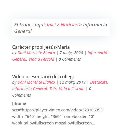
Et trobes aquí:
Inici
>
Notícies
>
Informació
General
Caràcter propi Jesús-Maria
by
Dani Morente Blanco
|
7 maig, 2020
|
Informació
General
,
Vida a l'escola
| 0 Comments
Vídeo presentació del col·legi
by
Dani Morente Blanco
|
12 març, 2019
|
Destacats
,
Informació General
,
Tots
,
Vida a l'escola
| 0
Comments
[iframe
src="https://player.vimeo.com/video/323106355"
width="640" height="360" frameborder="0"
webkitallowfullscreen mozallowfullscreen...