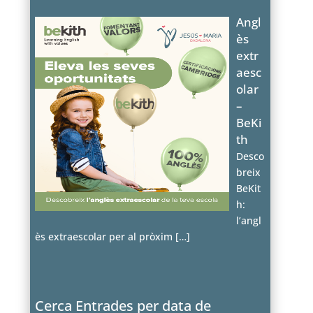
Angl
ès
extr
aesc
olar
–
BeKi
th
Desco
breix
BeKit
h:
l’angl
ès extraescolar per al pròxim
[…]
Cerca Entrades per data de