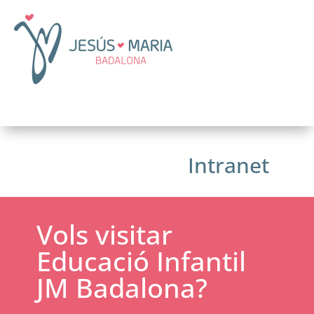
Intranet
Vols visitar
Educació Infantil
JM Badalona?