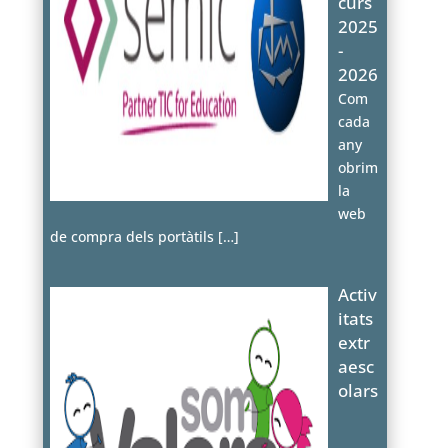
curs
2025
-
2026
Com
cada
any
obrim
la
web
de compra dels portàtils
[…]
Activ
itats
extr
aesc
olars