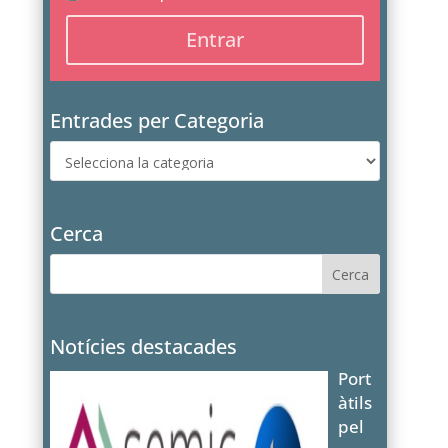
Entrades per Categoria
Entrades
per
Categoria
Cerca
Notícies destacades
Port
àtils
pel