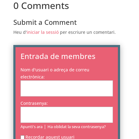
0 Comments
Submit a Comment
Heu d'
iniciar la sessió
per escriure un comentari.
Entrada de membres
Nom d'usuari o adreça de correu
electrònica:
Contrasenya:
|
Apunti's ara
Ha oblidat la seva contrasenya?
Recordar aquest usuari