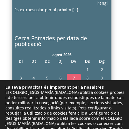
l’angl
ès extraescolar per al pròxim
[…]
Cerca Entrades per data de
publicació
agost 2026
Dl
Dt
Dc
Dj
Dv
Ds
Dg
1
2
3
4
5
6
7
8
9
10
11
12
13
14
15
16
La teva privacitat és important per a nosaltres
El COLEGIO JESÚS-MARÍA (BADALONA) utilitza cookies pròpies
17
18
19
20
21
22
23
i de tercers per a obtenir dades estadístiques de la mateixa i
poder millorar la navegació (per exemple, seccions visitades,
24
25
26
27
28
29
30
consultes realitzades o links visitats). Pots configurar o
31
rebutjar la utilització de cookies fent clic a
Configuració
o si
desitges obtenir informació detallada sobre com el COLEGIO
« juny
JESÚS-MARÍA (BADALONA) utilitza les cookies o conèixer com
deshabilitar-les, pots consultar la
Política de cookies
. També