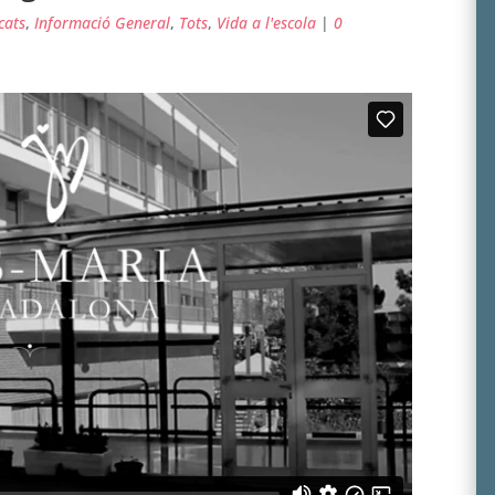
cats
,
Informació General
,
Tots
,
Vida a l'escola
|
0