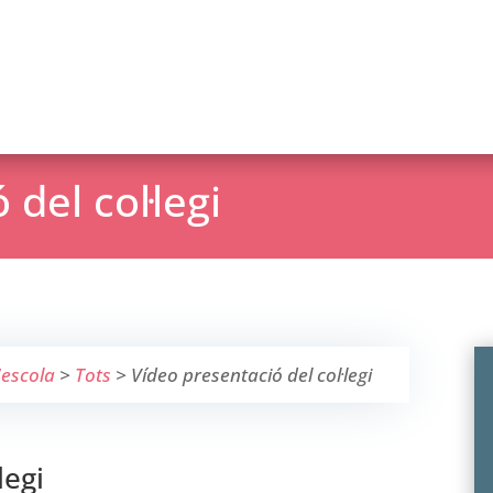
del col·legi
'escola
>
Tots
>
Vídeo presentació del col·legi
legi