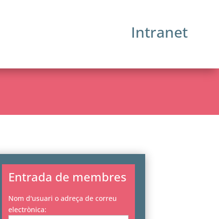
Intranet
Entrada de membres
Nom d'usuari o adreça de correu
electrònica: