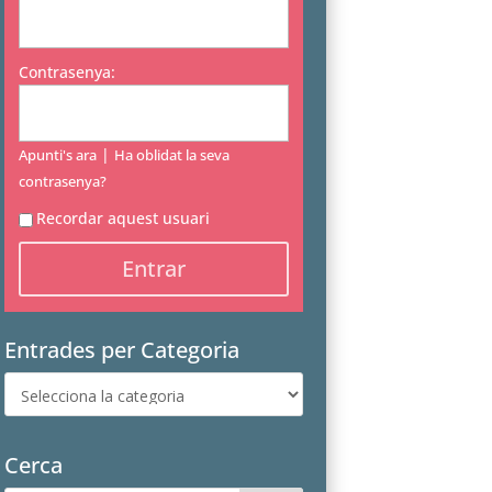
Contrasenya:
|
Apunti's ara
Ha oblidat la seva
contrasenya?
Recordar aquest usuari
Entrades per Categoria
Entrades
per
Categoria
Cerca