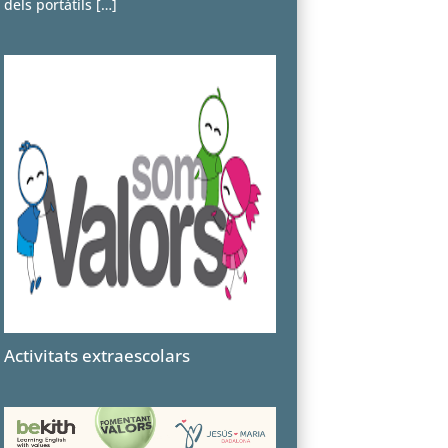
dels portàtils
[…]
Activitats extraescolars