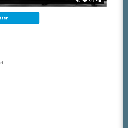
tter
ri.