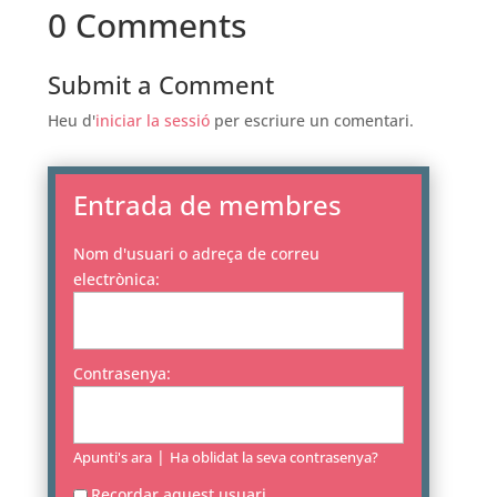
0 Comments
Submit a Comment
Heu d'
iniciar la sessió
per escriure un comentari.
Entrada de membres
Nom d'usuari o adreça de correu
electrònica:
Contrasenya:
|
Apunti's ara
Ha oblidat la seva contrasenya?
Recordar aquest usuari