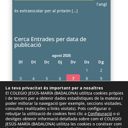
l’angl
ès extraescolar per al pròxim
[…]
Cerca Entrades per data de
publicació
agost 2026
Dl
Dt
Dc
Dj
Dv
Ds
Dg
1
2
3
4
5
6
7
8
9
10
11
12
13
14
15
16
La teva privacitat és important per a nosaltres
El COLEGIO JESÚS-MARÍA (BADALONA) utilitza cookies pròpies
17
18
19
20
21
22
23
i de tercers per a obtenir dades estadístiques de la mateixa i
poder millorar la navegació (per exemple, seccions visitades,
24
25
26
27
28
29
30
consultes realitzades o links visitats). Pots configurar o
31
rebutjar la utilització de cookies fent clic a
Configuració
o si
desitges obtenir informació detallada sobre com el COLEGIO
« juny
JESÚS-MARÍA (BADALONA) utilitza les cookies o conèixer com