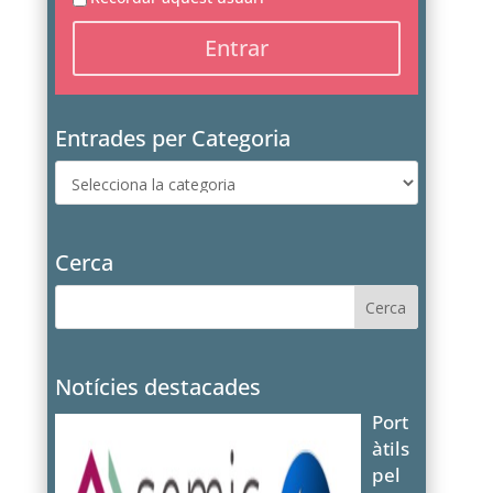
Entrades per Categoria
Entrades
per
Categoria
Cerca
Notícies destacades
Port
àtils
pel