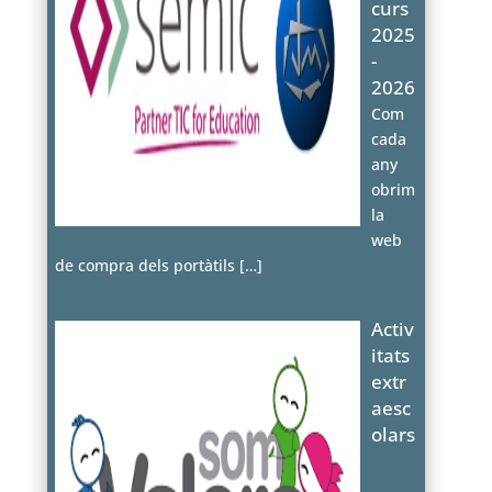
curs
2025
-
2026
Com
cada
any
obrim
la
web
de compra dels portàtils
[…]
Activ
itats
extr
aesc
olars