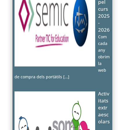
pel
curs
2025
-
2026
Com
cada
any
obrim
la
web
de compra dels portàtils
[…]
Activ
itats
extr
aesc
olars