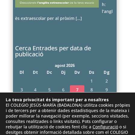
h:
l’angl
ès extraescolar per al pròxim
[…]
Cerca Entrades per data de
publicació
agost 2026
Dl
Dt
Dc
Dj
Dv
Ds
Dg
1
2
3
4
5
6
7
8
9
10
11
12
13
14
15
16
La teva privacitat és important per a nosaltres
El COLEGIO JESÚS-MARÍA (BADALONA) utilitza cookies pròpies
17
18
19
20
21
22
23
i de tercers per a obtenir dades estadístiques de la mateixa i
poder millorar la navegació (per exemple, seccions visitades,
24
25
26
27
28
29
30
consultes realitzades o links visitats). Pots configurar o
31
rebutjar la utilització de cookies fent clic a
Configuració
o si
desitges obtenir informació detallada sobre com el COLEGIO
« juny