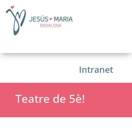
Intranet
Teatre de 5è!