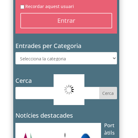
Recordar aquest usuari
Entrades per Categoria
Entrades
per
Categoria
Cerca
Notícies destacades
Port
àtils