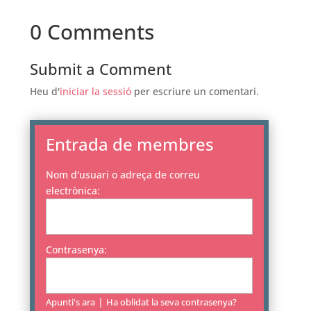
0 Comments
Submit a Comment
Heu d'
iniciar la sessió
per escriure un comentari.
Entrada de membres
Nom d'usuari o adreça de correu
electrònica:
Contrasenya:
|
Apunti's ara
Ha oblidat la seva contrasenya?