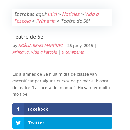
Et trobes aquí:
Inici
>
Notícies
>
Vida a
l'escola
>
Primaria
>
Teatre de 5è!
Teatre de 5è!
by
NOÈLIA REYES MARTÍNEZ
|
25 juny, 2015
|
Primaria
,
Vida a l'escola
|
0 comments
Els alumnes de 5è l' últim dia de classe van
escenificar per alguns cursos de primària, l' obra
de teatre "La cacera del mamut". Ho van fer molt i
molt bé!
Facebook
Twitter