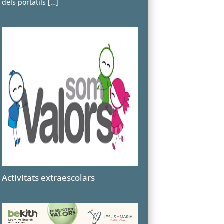
dels portàtils
[…]
Activitats extraescolars