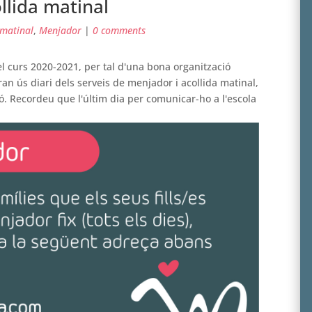
llida matinal
 matinal
,
Menjador
|
0 comments
 curs 2020-2021, per tal d'una bona organització
n ús diari dels serveis de menjador i acollida matinal,
ió. Recordeu que l'últim dia per comunicar-ho a l'escola