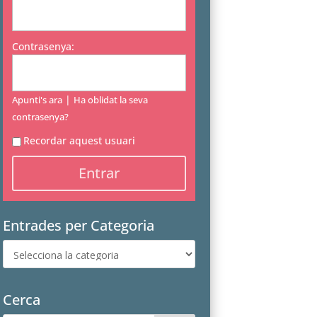
Contrasenya:
|
Apunti's ara
Ha oblidat la seva
contrasenya?
Recordar aquest usuari
Entrades per Categoria
Entrades
per
Categoria
Cerca