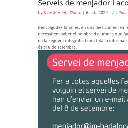
Serveis de menjador i aco
by
Dani Morente Blanco
|
6 set., 2020
|
Acollida
Benvolgudes famílies, en uns dies comencem el
necessitem saber el nombre d'alumnes que fara
en la següent infografia teniu tota la informac
és el 8 de setembre.