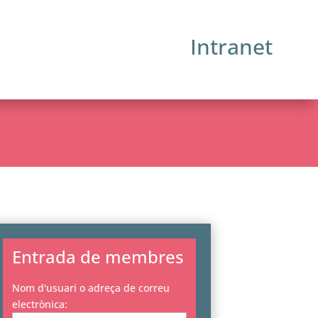
Intranet
Entrada de membres
Nom d'usuari o adreça de correu
electrònica: