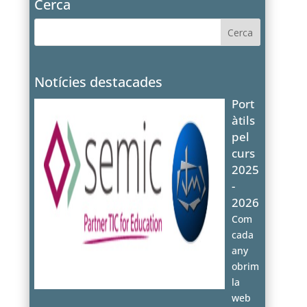
Cerca
Notícies destacades
Port
àtils
pel
curs
2025
-
2026
Com
cada
any
obrim
la
web