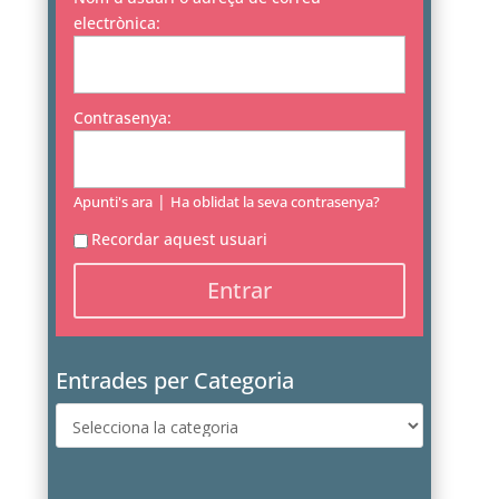
electrònica:
Contrasenya:
|
Apunti's ara
Ha oblidat la seva contrasenya?
Recordar aquest usuari
Entrades per Categoria
Entrades
per
Categoria