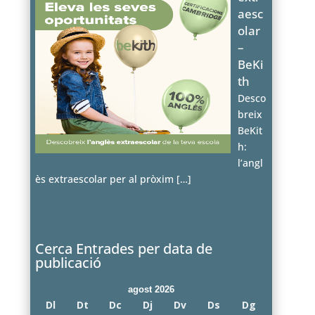
aesc
olar
–
BeKi
th
Desco
breix
BeKit
h:
l’angl
ès extraescolar per al pròxim
[…]
Cerca Entrades per data de
publicació
agost 2026
Dl
Dt
Dc
Dj
Dv
Ds
Dg