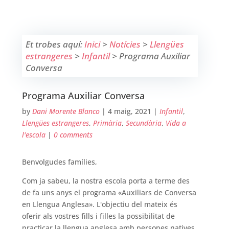
Et trobes aquí:
Inici
>
Notícies
>
Llengües
estrangeres
>
Infantil
>
Programa Auxiliar
Conversa
Programa Auxiliar Conversa
by
Dani Morente Blanco
|
4 maig, 2021
|
Infantil
,
Llengües estrangeres
,
Primària
,
Secundària
,
Vida a
l'escola
|
0 comments
Benvolgudes famílies,
Com ja sabeu, la nostra escola porta a terme des
de fa uns anys el programa «Auxiliars de Conversa
en Llengua Anglesa». L'objectiu del mateix és
oferir als vostres fills i filles la possibilitat de
practicar la llengua anglesa amb persones natives