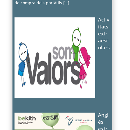
de compra dels portàtils
[…]
Activ
itats
extr
aesc
olars
Angl
ès
extr