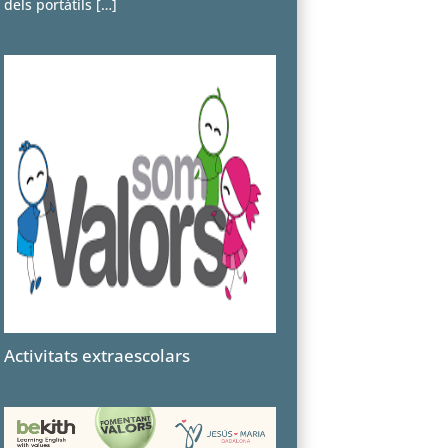
dels portàtils
[…]
Activitats extraescolars