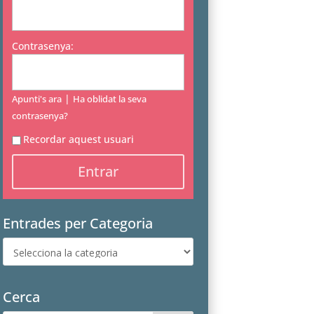
Contrasenya:
|
Apunti's ara
Ha oblidat la seva
contrasenya?
Recordar aquest usuari
Entrades per Categoria
Entrades
per
Categoria
Cerca