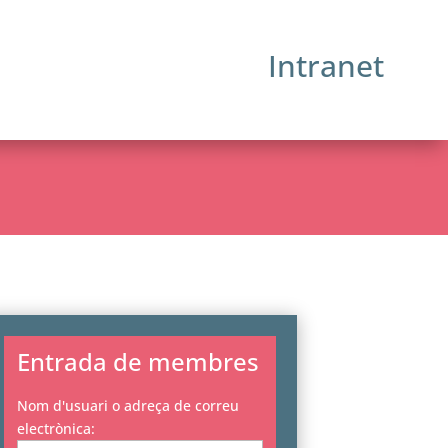
Intranet
Entrada de membres
Nom d'usuari o adreça de correu
electrònica: