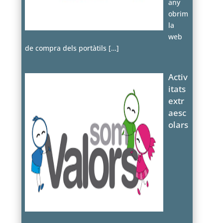
any
obrim
la
web
de compra dels portàtils
[…]
Activ
itats
extr
aesc
olars