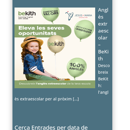
Angl
ès
extr
aesc
olar
–
BeKi
th
Desco
breix
BeKit
h:
l’angl
ès extraescolar per al pròxim
[…]
Cerca Entrades per data de