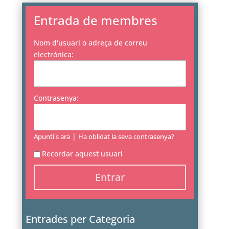
Entrada de membres
Nom d'usuari o adreça de correu
electrònica:
Contrasenya:
|
Apunti's ara
Ha oblidat la seva contrasenya?
Recordar aquest usuari
Entrades per Categoria