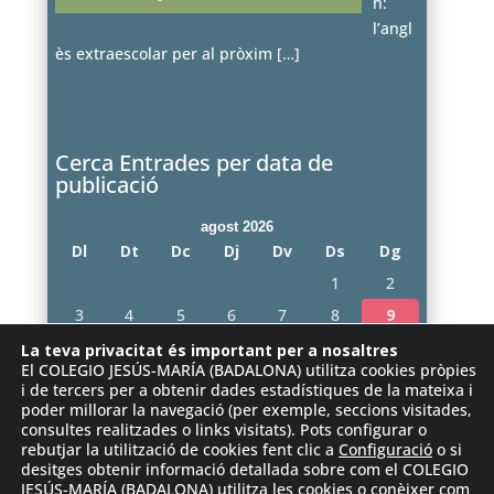
h:
l’angl
ès extraescolar per al pròxim
[…]
Cerca Entrades per data de
publicació
agost 2026
Dl
Dt
Dc
Dj
Dv
Ds
Dg
1
2
3
4
5
6
7
8
9
10
11
12
13
14
15
16
La teva privacitat és important per a nosaltres
El COLEGIO JESÚS-MARÍA (BADALONA) utilitza cookies pròpies
17
18
19
20
21
22
23
i de tercers per a obtenir dades estadístiques de la mateixa i
poder millorar la navegació (per exemple, seccions visitades,
24
25
26
27
28
29
30
consultes realitzades o links visitats). Pots configurar o
31
rebutjar la utilització de cookies fent clic a
Configuració
o si
desitges obtenir informació detallada sobre com el COLEGIO
« juny
JESÚS-MARÍA (BADALONA) utilitza les cookies o conèixer com