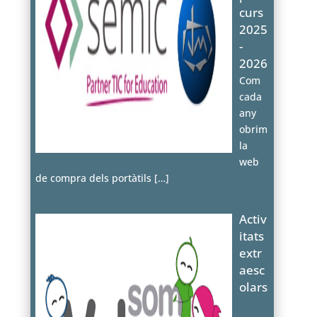
curs
2025
-
2026
Com
cada
any
obrim
la
web
de compra dels portàtils
[…]
Activ
itats
extr
aesc
olars