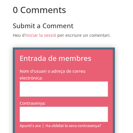
0 Comments
Submit a Comment
Heu d'
iniciar la sessió
per escriure un comentari.
Entrada de membres
Nom d'usuari o adreça de correu
electrònica:
Contrasenya:
|
Apunti's ara
Ha oblidat la seva contrasenya?