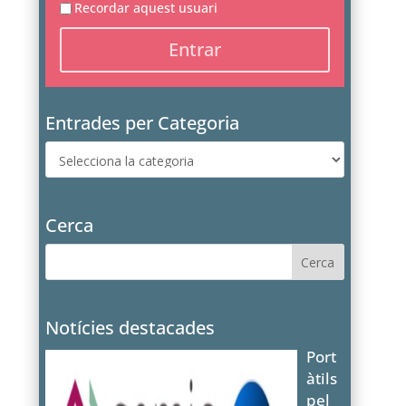
Recordar aquest usuari
Entrades per Categoria
Entrades
per
Categoria
Cerca
Notícies destacades
Port
àtils
pel