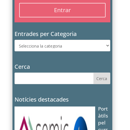
Entrades per Categoria
Entrades
per
Categoria
Cerca
Notícies destacades
Port
àtils
pel
curs