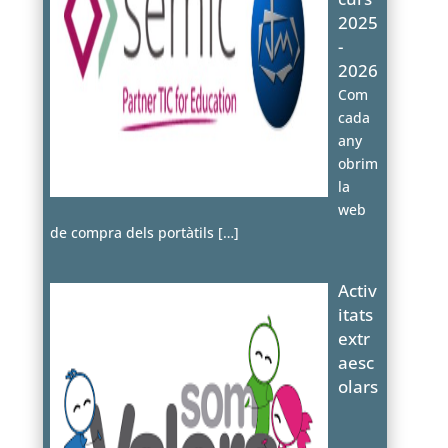
2025
-
2026
Com
cada
any
obrim
la
web
de compra dels portàtils
[…]
Activ
itats
extr
aesc
olars