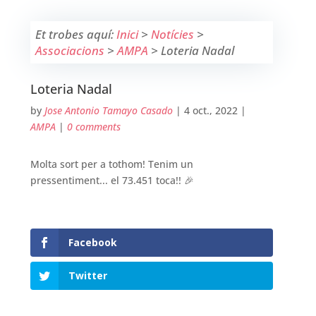
Et trobes aquí:
Inici
>
Notícies
>
Associacions
>
AMPA
>
Loteria Nadal
Loteria Nadal
by
Jose Antonio Tamayo Casado
|
4 oct., 2022
|
AMPA
|
0 comments
Molta sort per a tothom! Tenim un
pressentiment... el 73.451 toca!! 🎉
Facebook
Twitter