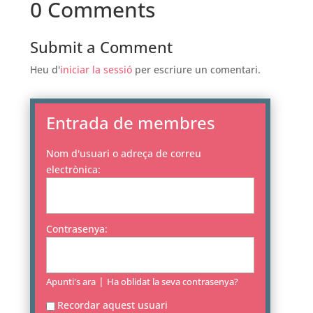
0 Comments
Submit a Comment
Heu d'
iniciar la sessió
per escriure un comentari.
Entrada de membres
Nom d'usuari o adreça de correu
electrònica:
Contrasenya:
|
Apunti's ara
Ha oblidat la seva contrasenya?
Recordar aquest usuari