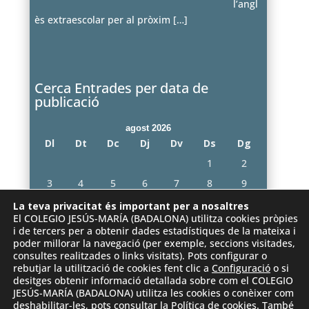
l’angl
ès extraescolar per al pròxim
[…]
Cerca Entrades per data de
publicació
agost 2026
Dl
Dt
Dc
Dj
Dv
Ds
Dg
1
2
3
4
5
6
7
8
9
10
11
12
13
14
15
16
La teva privacitat és important per a nosaltres
El COLEGIO JESÚS-MARÍA (BADALONA) utilitza cookies pròpies
17
18
19
20
21
22
23
i de tercers per a obtenir dades estadístiques de la mateixa i
poder millorar la navegació (per exemple, seccions visitades,
24
25
26
27
28
29
30
consultes realitzades o links visitats). Pots configurar o
31
rebutjar la utilització de cookies fent clic a
Configuració
o si
desitges obtenir informació detallada sobre com el COLEGIO
« juny
JESÚS-MARÍA (BADALONA) utilitza les cookies o conèixer com
deshabilitar-les, pots consultar la
Política de cookies
. També