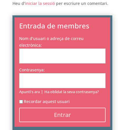
Heu d'
iniciar la sessió
per escriure un comentari.
Entrada de membres
Nom d'usuari o adreça de correu
electrònica:
Contrasenya:
|
Apunti's ara
Ha oblidat la seva contrasenya?
Recordar aquest usuari