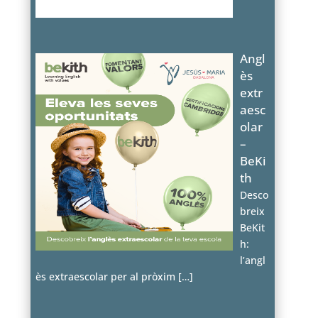
Angl
ès
extr
aesc
olar
–
BeKi
th
Desco
breix
BeKit
h:
l’angl
ès extraescolar per al pròxim
[…]