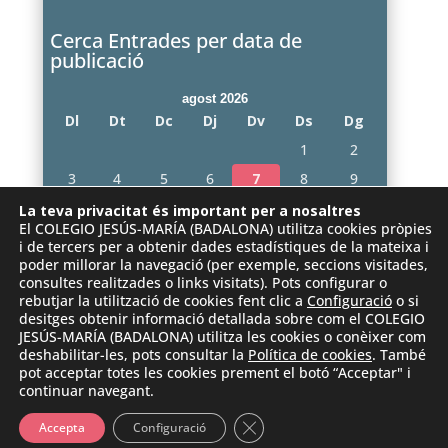
Cerca Entrades per data de
publicació
agost 2026
Dl
Dt
Dc
Dj
Dv
Ds
Dg
1
2
3
4
5
6
7
8
9
10
11
12
13
14
15
16
La teva privacitat és important per a nosaltres
El COLEGIO JESÚS-MARÍA (BADALONA) utilitza cookies pròpies
17
18
19
20
21
22
23
i de tercers per a obtenir dades estadístiques de la mateixa i
poder millorar la navegació (per exemple, seccions visitades,
24
25
26
27
28
29
30
consultes realitzades o links visitats). Pots configurar o
31
rebutjar la utilització de cookies fent clic a
Configuració
o si
desitges obtenir informació detallada sobre com el COLEGIO
« juny
JESÚS-MARÍA (BADALONA) utilitza les cookies o conèixer com
deshabilitar-les, pots consultar la
Política de cookies
. També
pot acceptar totes les cookies prement el botó “Acceptar" i
continuar navegant.
Tanca el bàner de galetes RG
Accepta
Configuració