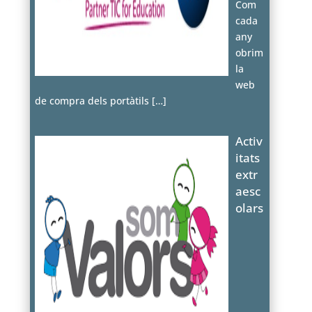
Com
cada
any
obrim
la
web
de compra dels portàtils
[…]
Activ
itats
extr
aesc
olars