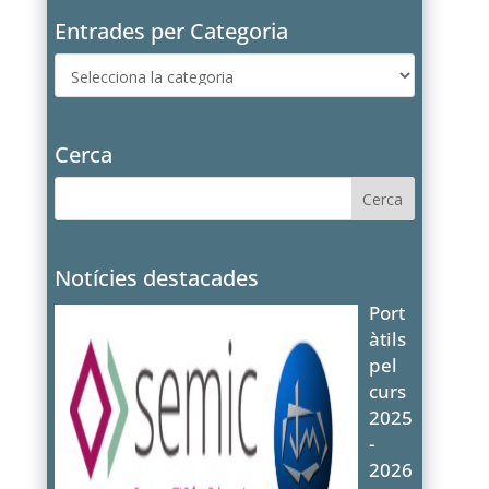
Entrades per Categoria
Entrades
per
Categoria
Cerca
Notícies destacades
Port
àtils
pel
curs
2025
-
2026