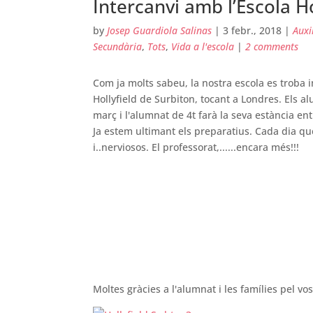
Intercanvi amb l’Escola H
by
Josep Guardiola Salinas
|
3 febr., 2018
|
Auxi
Secundària
,
Tots
,
Vida a l'escola
|
2 comments
Com ja molts sabeu, la nostra escola es troba 
Hollyfield de Surbiton, tocant a Londres. Els al
març i l'alumnat de 4t farà la seva estància ent
Ja estem ultimant els preparatius. Cada dia q
i..nerviosos. El professorat,......encara més!!!
Moltes gràcies a l'alumnat i les famílies pel vos