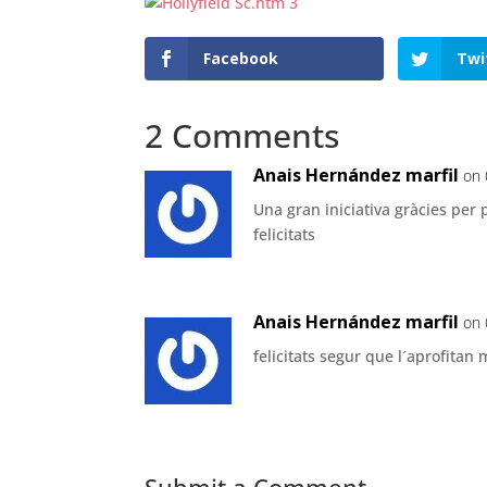
Facebook
Twi
2 Comments
Anais Hernández marfil
on 
Una gran iniciativa gràcies per po
felicitats
Anais Hernández marfil
on 
felicitats segur que l´aprofitan 
Submit a Comment