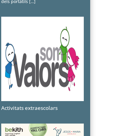
dels portàtils
[…]
Activitats extraescolars