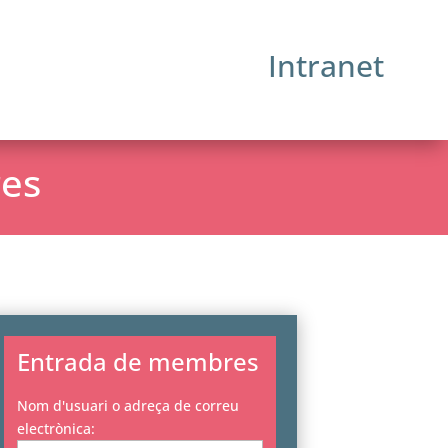
Intranet
res
Entrada de membres
Nom d'usuari o adreça de correu
electrònica: