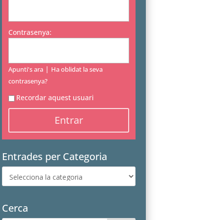
Contrasenya:
|
Apunti's ara
Ha oblidat la seva
contrasenya?
Recordar aquest usuari
Entrades per Categoria
Entrades
per
Categoria
Cerca