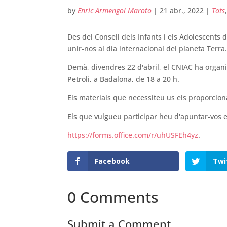
by
Enric Armengol Maroto
|
21 abr., 2022
|
Tots
Des del Consell dels Infants i els Adolescents
unir-nos al dia internacional del planeta Terra.
Demà, divendres 22 d'abril, el CNIAC ha organi
Petroli, a Badalona, de 18 a 20 h.
Els materials que necessiteu us els proporciona
Els que vulgueu participar heu d'apuntar-vos e
https://forms.office.com/r/uhUSFEh4yz
.
Facebook
Twi
0 Comments
Submit a Comment