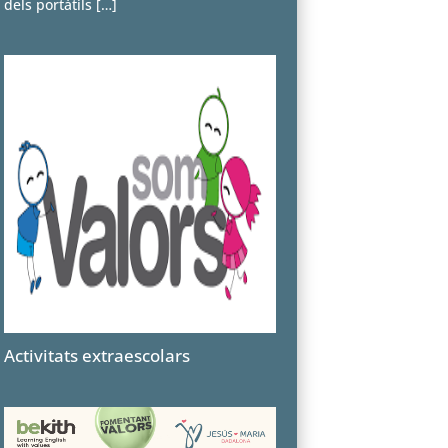
dels portàtils
[…]
Activitats extraescolars