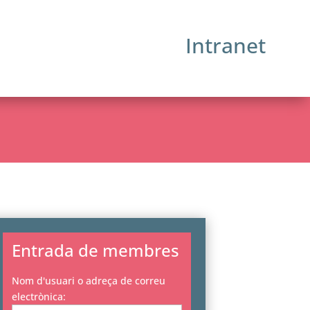
Intranet
Entrada de membres
Nom d'usuari o adreça de correu
electrònica: