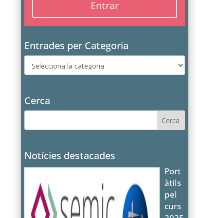
Entrades per Categoria
Entrades
per
Categoria
Cerca
Notícies destacades
Port
àtils
pel
curs
2025