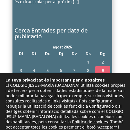
ès extraescolar per al pròxim
[…]
Cerca Entrades per data de
publicació
agost 2026
Dl
Dt
Dc
Dj
Dv
Ds
Dg
1
2
3
4
5
6
7
8
9
10
11
12
13
14
15
16
La teva privacitat és important per a nosaltres
El COLEGIO JESÚS-MARÍA (BADALONA) utilitza cookies pròpies
17
18
19
20
21
22
23
i de tercers per a obtenir dades estadístiques de la mateixa i
poder millorar la navegació (per exemple, seccions visitades,
24
25
26
27
28
29
30
consultes realitzades o links visitats). Pots configurar o
31
rebutjar la utilització de cookies fent clic a
Configuració
o si
desitges obtenir informació detallada sobre com el COLEGIO
« juny
JESÚS-MARÍA (BADALONA) utilitza les cookies o conèixer com
deshabilitar-les, pots consultar la
Política de cookies
. També
pot acceptar totes les cookies prement el botó “Acceptar" i