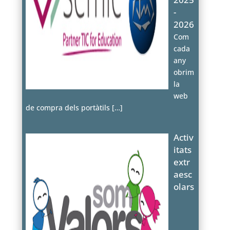
-
2026
Com
cada
any
obrim
la
web
de compra dels portàtils
[…]
Activ
itats
extr
aesc
olars