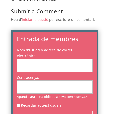
Submit a Comment
Heu d'
iniciar la sessió
per escriure un comentari.
Entrada de membres
Nom d'usuari o adreça de correu
electrònica:
Contrasenya:
|
Apunti's ara
Ha oblidat la seva contrasenya?
Recordar aquest usuari