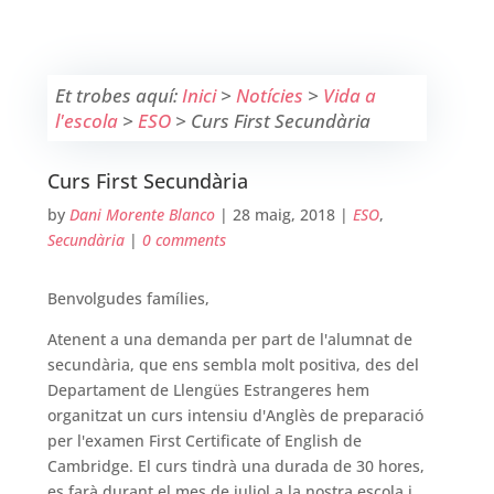
Et trobes aquí:
Inici
>
Notícies
>
Vida a
l'escola
>
ESO
>
Curs First Secundària
Curs First Secundària
by
Dani Morente Blanco
|
28 maig, 2018
|
ESO
,
Secundària
|
0 comments
Benvolgudes famílies,
Atenent a una demanda per part de l'alumnat de
secundària, que ens sembla molt positiva, des del
Departament de Llengües Estrangeres hem
organitzat un curs intensiu d'Anglès de preparació
per l'examen First Certificate of English de
Cambridge. El curs tindrà una durada de 30 hores,
es farà durant el mes de juliol a la nostra escola i