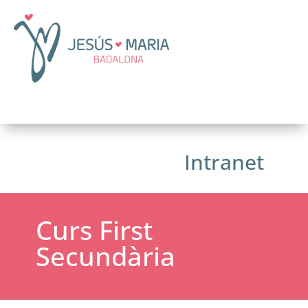
Intranet
Curs First
Secundària