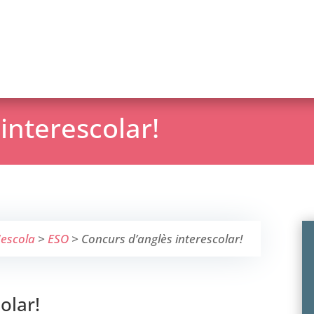
interescolar!
'escola
>
ESO
>
Concurs d’anglès interescolar!
olar!