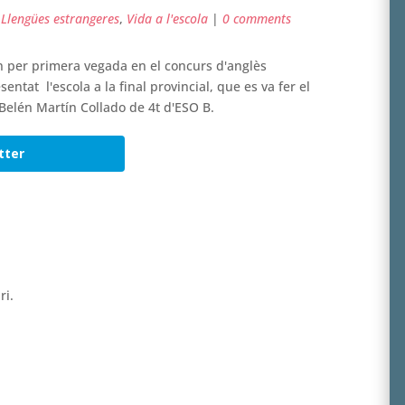
,
Llengües estrangeres
,
Vida a l'escola
|
0 comments
n per primera vegada en el concurs d'anglès
ntat l'escola a la final provincial, que es va fer el
 Belén Martín Collado de 4t d'ESO B.
tter
ri.