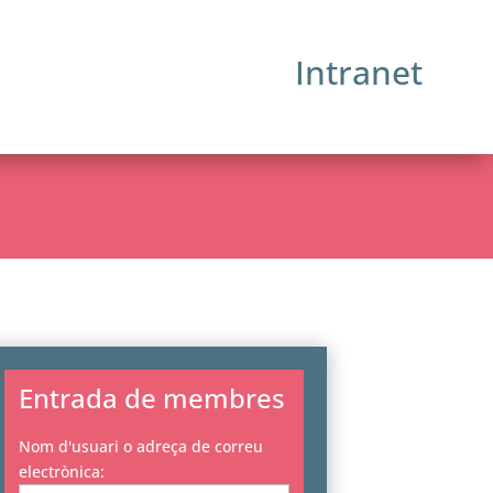
Intranet
Entrada de membres
Nom d'usuari o adreça de correu
electrònica: