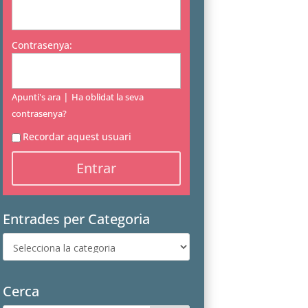
Contrasenya:
|
Apunti's ara
Ha oblidat la seva
contrasenya?
Recordar aquest usuari
Entrades per Categoria
Entrades
per
Categoria
Cerca