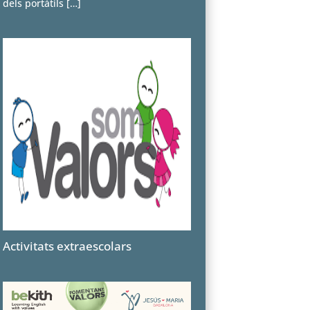
dels portàtils
[…]
Activitats extraescolars