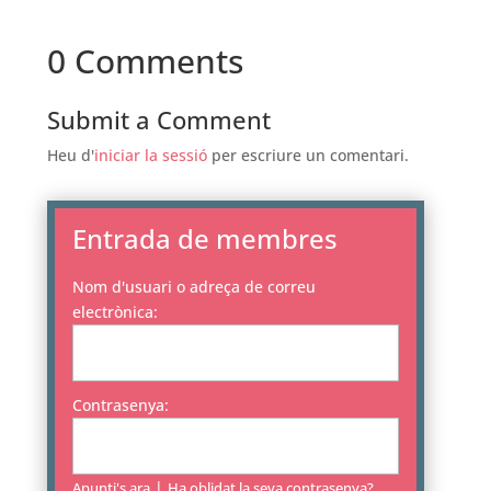
0 Comments
Submit a Comment
Heu d'
iniciar la sessió
per escriure un comentari.
Entrada de membres
Nom d'usuari o adreça de correu
electrònica:
Contrasenya:
|
Apunti's ara
Ha oblidat la seva contrasenya?