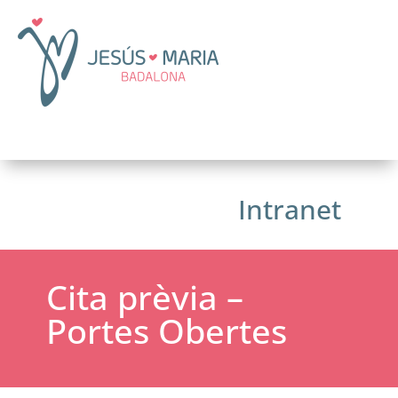
Intranet
Cita prèvia –
Portes Obertes