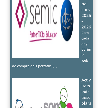
pel
curs
2025
-
2026
Com
cada
any
obrim
la
web
de compra dels portàtils
[…]
Activ
itats
extr
aesc
olars