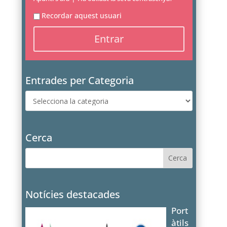
Recordar aquest usuari
Entrades per Categoria
Entrades
per
Categoria
Cerca
Notícies destacades
Port
àtils