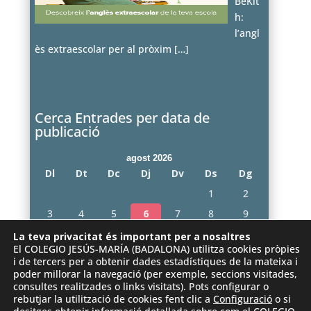
BeKit
h:
l’angl
ès extraescolar per al pròxim
[…]
Cerca Entrades per data de
publicació
agost 2026
Dl
Dt
Dc
Dj
Dv
Ds
Dg
1
2
3
4
5
6
7
8
9
10
11
12
13
14
15
16
La teva privacitat és important per a nosaltres
El COLEGIO JESÚS-MARÍA (BADALONA) utilitza cookies pròpies
17
18
19
20
21
22
23
i de tercers per a obtenir dades estadístiques de la mateixa i
poder millorar la navegació (per exemple, seccions visitades,
24
25
26
27
28
29
30
consultes realitzades o links visitats). Pots configurar o
31
rebutjar la utilització de cookies fent clic a
Configuració
o si