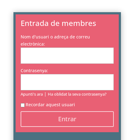
Entrada de membres
Nom d'usuari o adreça de correu
electrònica:
Contrasenya:
|
Apunti's ara
Ha oblidat la seva contrasenya?
Recordar aquest usuari