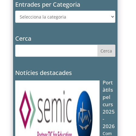
Entrades per Categoria
Entrades
per
Categoria
Cerca
Notícies destacades
Port
àtils
pel
curs
2025
-
2026
Com