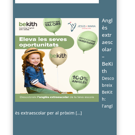
Angl
ès
extr
aesc
olar
–
BeKi
th
Desco
breix
BeKit
h:
l’angl
ès extraescolar per al pròxim
[…]