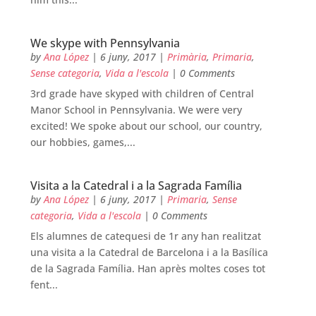
We skype with Pennsylvania
by
Ana López
|
6 juny, 2017
|
Primària
,
Primaria
,
Sense categoria
,
Vida a l'escola
| 0 Comments
3rd grade have skyped with children of Central
Manor School in Pennsylvania. We were very
excited! We spoke about our school, our country,
our hobbies, games,...
Visita a la Catedral i a la Sagrada Família
by
Ana López
|
6 juny, 2017
|
Primaria
,
Sense
categoria
,
Vida a l'escola
| 0 Comments
Els alumnes de catequesi de 1r any han realitzat
una visita a la Catedral de Barcelona i a la Basílica
de la Sagrada Família. Han après moltes coses tot
fent...