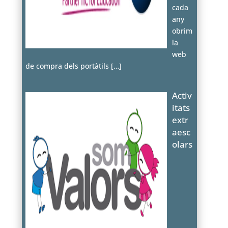
cada
any
obrim
la
web
de compra dels portàtils
[…]
Activ
itats
extr
aesc
olars