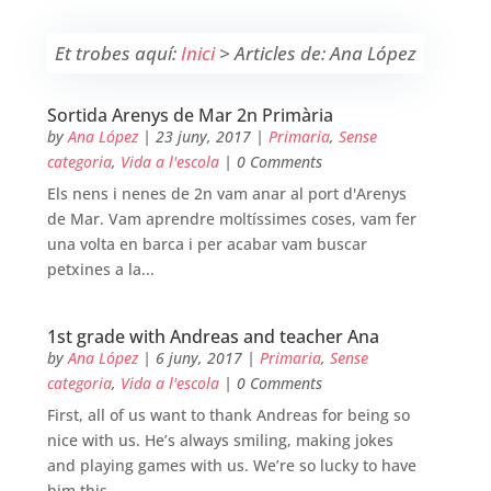
Et trobes aquí:
Inici
>
Articles de: Ana López
Sortida Arenys de Mar 2n Primària
by
Ana López
|
23 juny, 2017
|
Primaria
,
Sense
categoria
,
Vida a l'escola
| 0 Comments
Els nens i nenes de 2n vam anar al port d'Arenys
de Mar. Vam aprendre moltíssimes coses, vam fer
una volta en barca i per acabar vam buscar
petxines a la...
1st grade with Andreas and teacher Ana
by
Ana López
|
6 juny, 2017
|
Primaria
,
Sense
categoria
,
Vida a l'escola
| 0 Comments
First, all of us want to thank Andreas for being so
nice with us. He’s always smiling, making jokes
and playing games with us. We’re so lucky to have
him this...