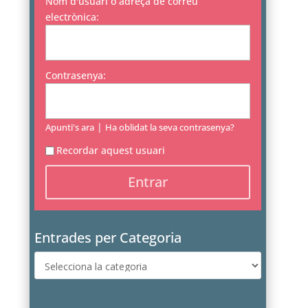
Nom d'usuari o adreça de correu
electrònica:
Contrasenya:
|
Apunti's ara
Ha oblidat la seva contrasenya?
Recordar aquest usuari
Entrades per Categoria
Entrades
per
Categoria