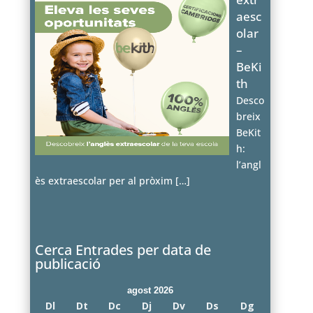
aesc
olar
–
BeKi
th
Desco
breix
BeKit
h:
l’angl
ès extraescolar per al pròxim
[…]
Cerca Entrades per data de
publicació
agost 2026
Dl
Dt
Dc
Dj
Dv
Ds
Dg