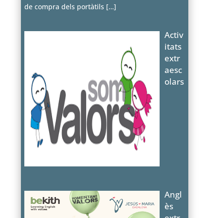
de compra dels portàtils
[…]
Activ
itats
extr
aesc
olars
Angl
ès
extr