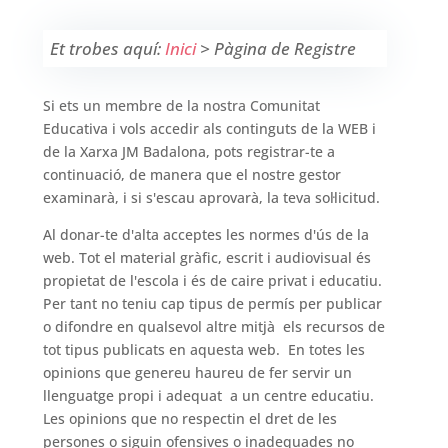
Et trobes aquí:
Inici
>
Pàgina de Registre
Si ets un membre de la nostra Comunitat
Educativa i vols accedir als continguts de la WEB i
de la Xarxa JM Badalona, pots registrar-te a
continuació, de manera que el nostre gestor
examinarà, i si s'escau aprovarà, la teva sol·licitud.
Al donar-te d'alta acceptes les normes d'ús de la
web. Tot el material gràfic, escrit i audiovisual és
propietat de l'escola i és de caire privat i educatiu.
Per tant no teniu cap tipus de permís per publicar
o difondre en qualsevol altre mitjà els recursos de
tot tipus publicats en aquesta web. En totes les
opinions que genereu haureu de fer servir un
llenguatge propi i adequat a un centre educatiu.
Les opinions que no respectin el dret de les
persones o siguin ofensives o inadequades no