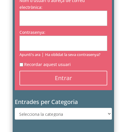
Nom d'usuari o adreça de correu
electrònica:
Contrasenya:
|
Apunti's ara
Ha oblidat la seva contrasenya?
Recordar aquest usuari
Entrades per Categoria
Entrades
per
Categoria