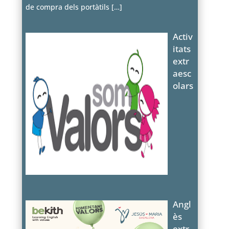
de compra dels portàtils
[…]
Activ
itats
extr
aesc
olars
Angl
ès
extr