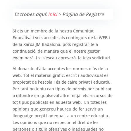
Et trobes aquí:
Inici
>
Pàgina de Registre
Si ets un membre de la nostra Comunitat
Educativa i vols accedir als continguts de la WEB i
de la Xarxa JM Badalona, pots registrar-te a
continuació, de manera que el nostre gestor
examinarà, i si s'escau aprovarà, la teva sol·licitud.
Al donar-te d'alta acceptes les normes d'ús de la
web. Tot el material gràfic, escrit i audiovisual és
propietat de l'escola i és de caire privat i educatiu.
Per tant no teniu cap tipus de permís per publicar
o difondre en qualsevol altre mitjà els recursos de
tot tipus publicats en aquesta web. En totes les
opinions que genereu haureu de fer servir un
llenguatge propi i adequat a un centre educatiu.
Les opinions que no respectin el dret de les
persones o siguin ofensives o inadequades no