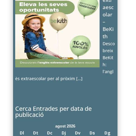
aesc
olar
–
BeKi
th
Desco
breix
BeKit
h:
l’angl
ès extraescolar per al pròxim
[…]
Cerca Entrades per data de
publicació
agost 2026
Dl
Dt
Dc
Dj
Dv
Ds
Dg