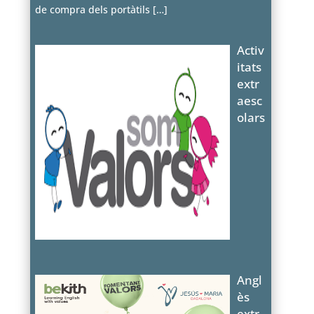
de compra dels portàtils
[…]
Activ
itats
extr
aesc
olars
Angl
ès
extr