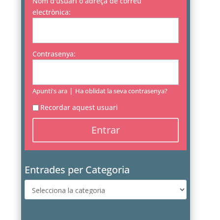
Nom d'usuari o adreça de correu
electrònica:
Contrasenya:
|
Apunti's ara
Ha oblidat la seva contrasenya?
Recordar aquest usuari
Entrades per Categoria
Entrades
per
Categoria