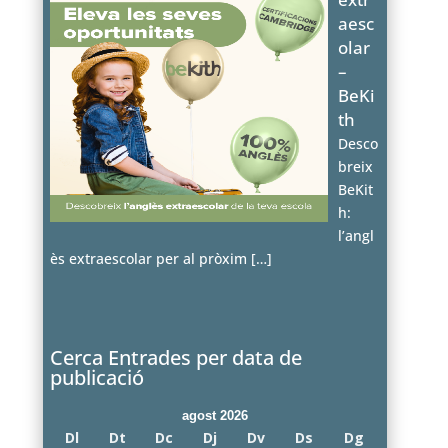
aesc
olar
–
BeKi
th
Desco
breix
BeKit
h:
l’angl
ès extraescolar per al pròxim
[…]
Cerca Entrades per data de
publicació
agost 2026
Dl
Dt
Dc
Dj
Dv
Ds
Dg