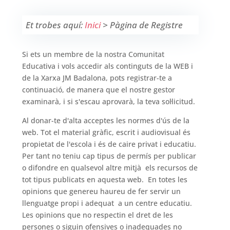
Et trobes aquí:
Inici
>
Pàgina de Registre
Si ets un membre de la nostra Comunitat
Educativa i vols accedir als continguts de la WEB i
de la Xarxa JM Badalona, pots registrar-te a
continuació, de manera que el nostre gestor
examinarà, i si s'escau aprovarà, la teva sol·licitud.
Al donar-te d'alta acceptes les normes d'ús de la
web. Tot el material gràfic, escrit i audiovisual és
propietat de l'escola i és de caire privat i educatiu.
Per tant no teniu cap tipus de permís per publicar
o difondre en qualsevol altre mitjà els recursos de
tot tipus publicats en aquesta web. En totes les
opinions que genereu haureu de fer servir un
llenguatge propi i adequat a un centre educatiu.
Les opinions que no respectin el dret de les
persones o siguin ofensives o inadequades no