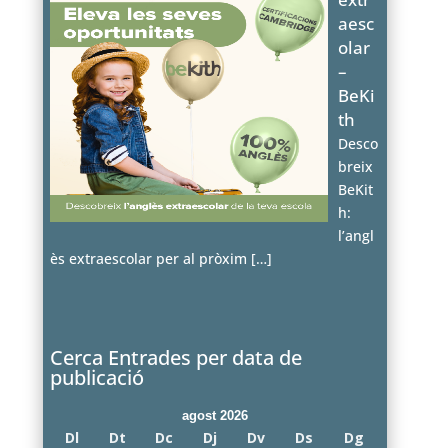
aesc
olar
–
BeKi
th
Desco
breix
BeKit
h:
l’angl
ès extraescolar per al pròxim
[…]
Cerca Entrades per data de
publicació
agost 2026
Dl
Dt
Dc
Dj
Dv
Ds
Dg