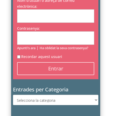
Nom d'usuari o adreça de correu
electrònica:
Contrasenya:
|
Apunti's ara
Ha oblidat la seva contrasenya?
Recordar aquest usuari
Entrades per Categoria
Entrades
per
Categoria