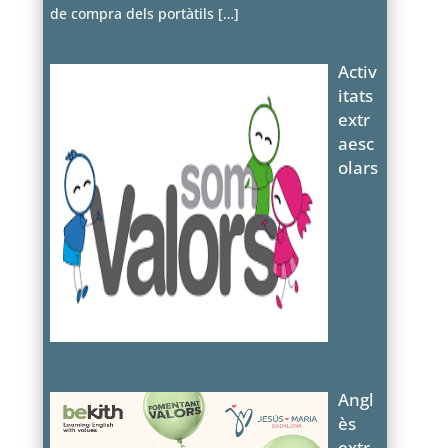
de compra dels portàtils
[…]
Activ
itats
extr
aesc
olars
Angl
ès
extr