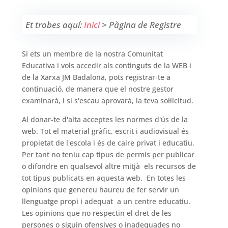
Et trobes aquí:
Inici
>
Pàgina de Registre
Si ets un membre de la nostra Comunitat
Educativa i vols accedir als continguts de la WEB i
de la Xarxa JM Badalona, pots registrar-te a
continuació, de manera que el nostre gestor
examinarà, i si s'escau aprovarà, la teva sol·licitud.
Al donar-te d'alta acceptes les normes d'ús de la
web. Tot el material gràfic, escrit i audiovisual és
propietat de l'escola i és de caire privat i educatiu.
Per tant no teniu cap tipus de permís per publicar
o difondre en qualsevol altre mitjà els recursos de
tot tipus publicats en aquesta web. En totes les
opinions que genereu haureu de fer servir un
llenguatge propi i adequat a un centre educatiu.
Les opinions que no respectin el dret de les
persones o siguin ofensives o inadequades no