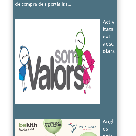
de compra dels portàtils
[…]
Activ
itats
extr
aesc
olars
Angl
ès
extr