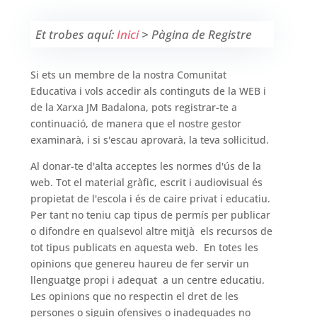
Et trobes aquí:
Inici
>
Pàgina de Registre
Si ets un membre de la nostra Comunitat
Educativa i vols accedir als continguts de la WEB i
de la Xarxa JM Badalona, pots registrar-te a
continuació, de manera que el nostre gestor
examinarà, i si s'escau aprovarà, la teva sol·licitud.
Al donar-te d'alta acceptes les normes d'ús de la
web. Tot el material gràfic, escrit i audiovisual és
propietat de l'escola i és de caire privat i educatiu.
Per tant no teniu cap tipus de permís per publicar
o difondre en qualsevol altre mitjà els recursos de
tot tipus publicats en aquesta web. En totes les
opinions que genereu haureu de fer servir un
llenguatge propi i adequat a un centre educatiu.
Les opinions que no respectin el dret de les
persones o siguin ofensives o inadequades no