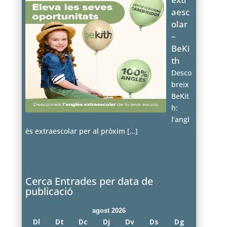
aesc
olar
–
BeKi
th
Desco
breix
BeKit
h:
l’angl
ès extraescolar per al pròxim
[…]
Cerca Entrades per data de
publicació
agost 2026
Dl
Dt
Dc
Dj
Dv
Ds
Dg