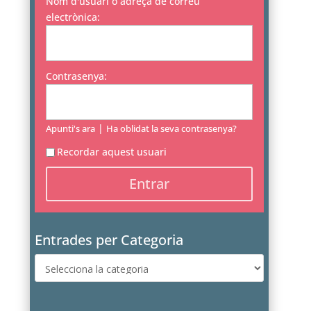
Nom d'usuari o adreça de correu
electrònica:
Contrasenya:
|
Apunti's ara
Ha oblidat la seva contrasenya?
Recordar aquest usuari
Entrades per Categoria
Entrades
per
Categoria