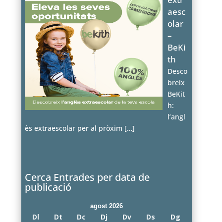
aesc
olar
–
BeKi
th
Desco
breix
BeKit
h:
l’angl
ès extraescolar per al pròxim
[…]
Cerca Entrades per data de
publicació
agost 2026
Dl
Dt
Dc
Dj
Dv
Ds
Dg