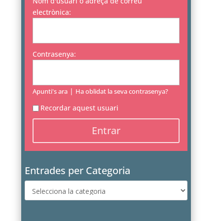
Nom d'usuari o adreça de correu
electrònica:
Contrasenya:
|
Apunti's ara
Ha oblidat la seva contrasenya?
Recordar aquest usuari
Entrades per Categoria
Entrades
per
Categoria