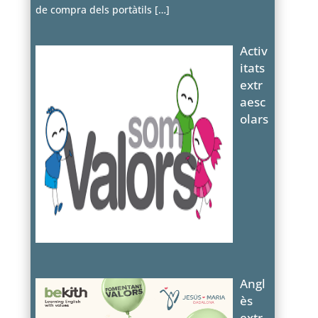
de compra dels portàtils
[…]
Activ
itats
extr
aesc
olars
Angl
ès
extr