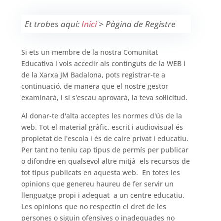
Et trobes aquí:
Inici
>
Pàgina de Registre
Si ets un membre de la nostra Comunitat
Educativa i vols accedir als continguts de la WEB i
de la Xarxa JM Badalona, pots registrar-te a
continuació, de manera que el nostre gestor
examinarà, i si s'escau aprovarà, la teva sol·licitud.
Al donar-te d'alta acceptes les normes d'ús de la
web. Tot el material gràfic, escrit i audiovisual és
propietat de l'escola i és de caire privat i educatiu.
Per tant no teniu cap tipus de permís per publicar
o difondre en qualsevol altre mitjà els recursos de
tot tipus publicats en aquesta web. En totes les
opinions que genereu haureu de fer servir un
llenguatge propi i adequat a un centre educatiu.
Les opinions que no respectin el dret de les
persones o siguin ofensives o inadequades no