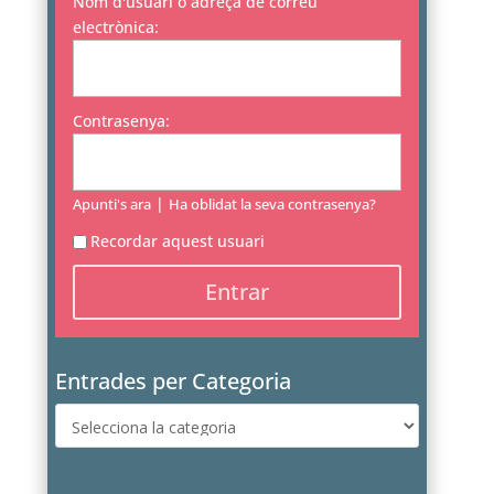
Nom d'usuari o adreça de correu
electrònica:
Contrasenya:
|
Apunti's ara
Ha oblidat la seva contrasenya?
Recordar aquest usuari
Entrades per Categoria
Entrades
per
Categoria