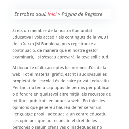
Et trobes aquí:
Inici
>
Pàgina de Registre
Si ets un membre de la nostra Comunitat
Educativa i vols accedir als continguts de la WEB i
de la Xarxa JM Badalona, pots registrar-te a
continuació, de manera que el nostre gestor
examinarà, i si s'escau aprovarà, la teva sol·licitud.
Al donar-te d'alta acceptes les normes d'ús de la
web. Tot el material gràfic, escrit i audiovisual és
propietat de l'escola i és de caire privat i educatiu.
Per tant no teniu cap tipus de permís per publicar
o difondre en qualsevol altre mitjà els recursos de
tot tipus publicats en aquesta web. En totes les
opinions que genereu haureu de fer servir un
llenguatge propi i adequat a un centre educatiu.
Les opinions que no respectin el dret de les
persones o siguin ofensives o inadequades no