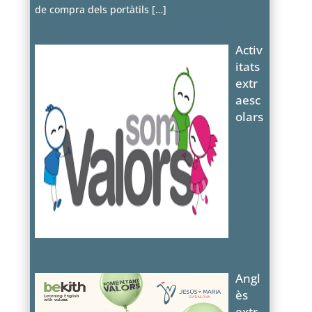
de compra dels portàtils
[…]
Activ
itats
extr
aesc
olars
Angl
ès
extr