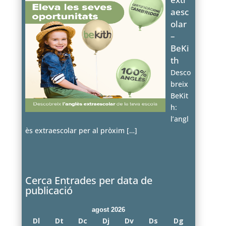
aesc
olar
–
BeKi
th
Desco
breix
BeKit
h:
l’angl
ès extraescolar per al pròxim
[…]
Cerca Entrades per data de
publicació
agost 2026
Dl
Dt
Dc
Dj
Dv
Ds
Dg