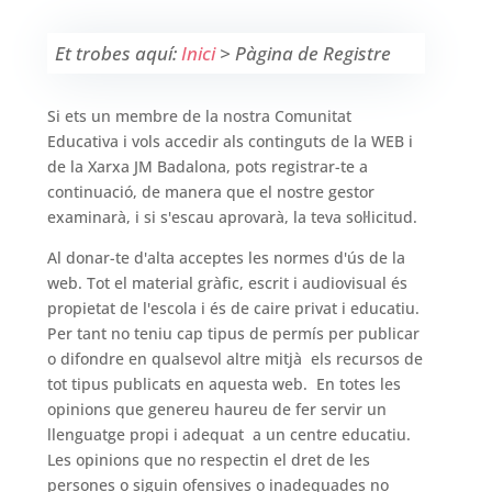
Et trobes aquí:
Inici
>
Pàgina de Registre
Si ets un membre de la nostra Comunitat
Educativa i vols accedir als continguts de la WEB i
de la Xarxa JM Badalona, pots registrar-te a
continuació, de manera que el nostre gestor
examinarà, i si s'escau aprovarà, la teva sol·licitud.
Al donar-te d'alta acceptes les normes d'ús de la
web. Tot el material gràfic, escrit i audiovisual és
propietat de l'escola i és de caire privat i educatiu.
Per tant no teniu cap tipus de permís per publicar
o difondre en qualsevol altre mitjà els recursos de
tot tipus publicats en aquesta web. En totes les
opinions que genereu haureu de fer servir un
llenguatge propi i adequat a un centre educatiu.
Les opinions que no respectin el dret de les
persones o siguin ofensives o inadequades no