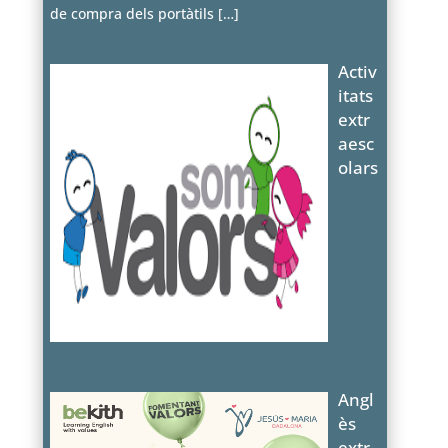
de compra dels portàtils
[…]
Activ
itats
extr
aesc
olars
Angl
ès
extr