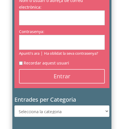
Nom d'usuari o adreça de correu
electrònica:
Contrasenya:
|
Apunti's ara
Ha oblidat la seva contrasenya?
Recordar aquest usuari
Entrades per Categoria
Entrades
per
Categoria