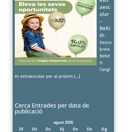
aesc
olar
–
BeKi
th
Desco
breix
BeKit
h:
l’angl
ès extraescolar per al pròxim
[…]
Cerca Entrades per data de
publicació
agost 2026
Dl
Dt
Dc
Dj
Dv
Ds
Dg