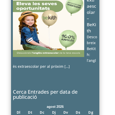
aesc
olar
–
BeKi
th
Desco
breix
BeKit
h:
l’angl
ès extraescolar per al pròxim
[…]
Cerca Entrades per data de
publicació
agost 2026
Dl
Dt
Dc
Dj
Dv
Ds
Dg