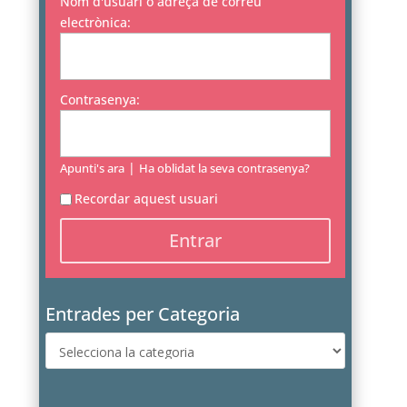
Nom d'usuari o adreça de correu
electrònica:
Contrasenya:
|
Apunti's ara
Ha oblidat la seva contrasenya?
Recordar aquest usuari
Entrades per Categoria
Entrades
per
Categoria