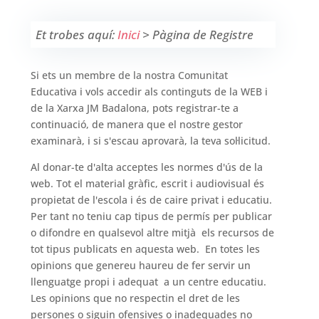
Et trobes aquí:
Inici
>
Pàgina de Registre
Si ets un membre de la nostra Comunitat
Educativa i vols accedir als continguts de la WEB i
de la Xarxa JM Badalona, pots registrar-te a
continuació, de manera que el nostre gestor
examinarà, i si s'escau aprovarà, la teva sol·licitud.
Al donar-te d'alta acceptes les normes d'ús de la
web. Tot el material gràfic, escrit i audiovisual és
propietat de l'escola i és de caire privat i educatiu.
Per tant no teniu cap tipus de permís per publicar
o difondre en qualsevol altre mitjà els recursos de
tot tipus publicats en aquesta web. En totes les
opinions que genereu haureu de fer servir un
llenguatge propi i adequat a un centre educatiu.
Les opinions que no respectin el dret de les
persones o siguin ofensives o inadequades no