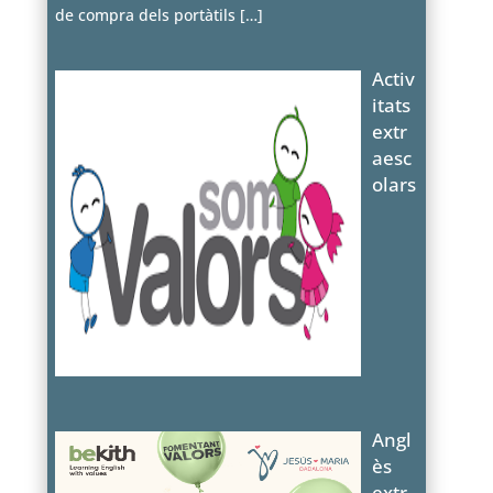
de compra dels portàtils
[…]
Activ
itats
extr
aesc
olars
Angl
ès
extr