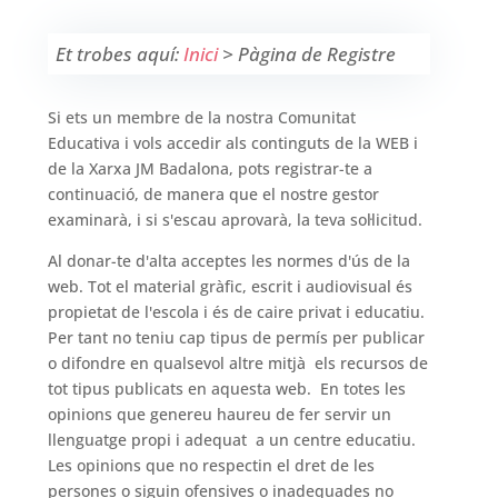
Et trobes aquí:
Inici
>
Pàgina de Registre
Si ets un membre de la nostra Comunitat
Educativa i vols accedir als continguts de la WEB i
de la Xarxa JM Badalona, pots registrar-te a
continuació, de manera que el nostre gestor
examinarà, i si s'escau aprovarà, la teva sol·licitud.
Al donar-te d'alta acceptes les normes d'ús de la
web. Tot el material gràfic, escrit i audiovisual és
propietat de l'escola i és de caire privat i educatiu.
Per tant no teniu cap tipus de permís per publicar
o difondre en qualsevol altre mitjà els recursos de
tot tipus publicats en aquesta web. En totes les
opinions que genereu haureu de fer servir un
llenguatge propi i adequat a un centre educatiu.
Les opinions que no respectin el dret de les
persones o siguin ofensives o inadequades no