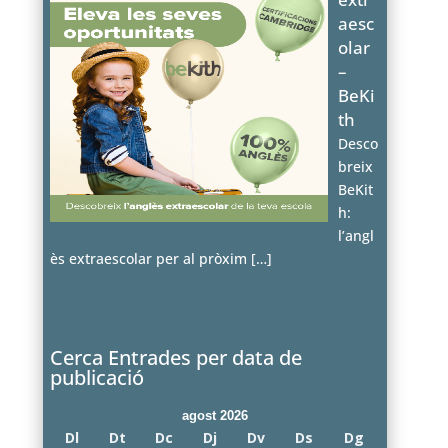
aesc
olar
–
BeKi
th
Desco
breix
BeKit
h:
l’angl
ès extraescolar per al pròxim
[…]
Cerca Entrades per data de
publicació
agost 2026
Dl
Dt
Dc
Dj
Dv
Ds
Dg