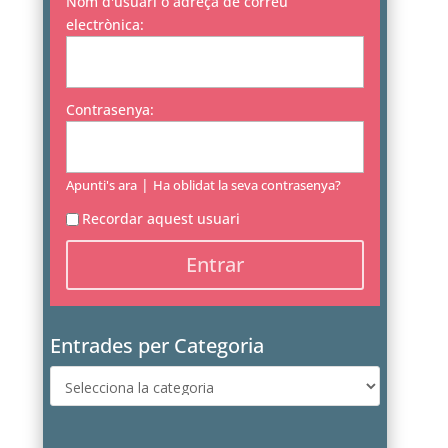
Nom d'usuari o adreça de correu
electrònica:
Contrasenya:
|
Apunti's ara
Ha oblidat la seva contrasenya?
Recordar aquest usuari
Entrades per Categoria
Entrades
per
Categoria