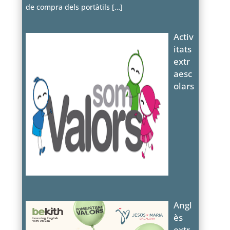
de compra dels portàtils
[…]
Activ
itats
extr
aesc
olars
Angl
ès
extr