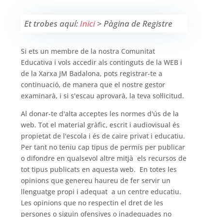
Et trobes aquí:
Inici
>
Pàgina de Registre
Si ets un membre de la nostra Comunitat
Educativa i vols accedir als continguts de la WEB i
de la Xarxa JM Badalona, pots registrar-te a
continuació, de manera que el nostre gestor
examinarà, i si s'escau aprovarà, la teva sol·licitud.
Al donar-te d'alta acceptes les normes d'ús de la
web. Tot el material gràfic, escrit i audiovisual és
propietat de l'escola i és de caire privat i educatiu.
Per tant no teniu cap tipus de permís per publicar
o difondre en qualsevol altre mitjà els recursos de
tot tipus publicats en aquesta web. En totes les
opinions que genereu haureu de fer servir un
llenguatge propi i adequat a un centre educatiu.
Les opinions que no respectin el dret de les
persones o siguin ofensives o inadequades no