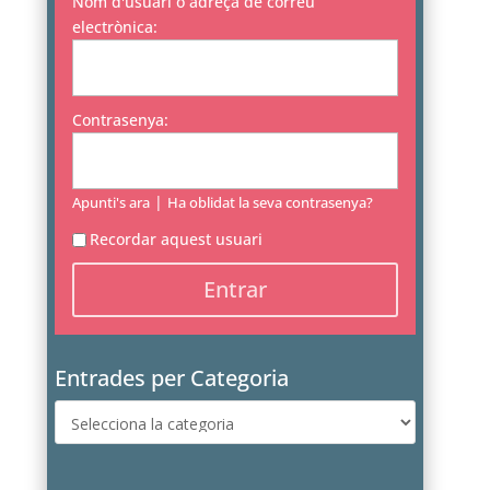
Nom d'usuari o adreça de correu
electrònica:
Contrasenya:
|
Apunti's ara
Ha oblidat la seva contrasenya?
Recordar aquest usuari
Entrades per Categoria
Entrades
per
Categoria