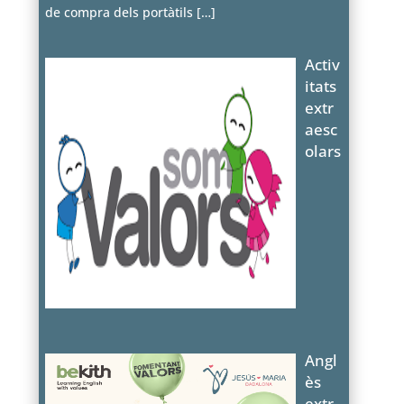
de compra dels portàtils
[…]
Activ
itats
extr
aesc
olars
Angl
ès
extr