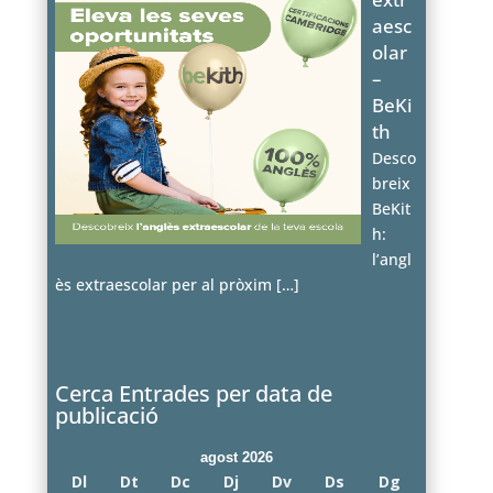
aesc
olar
–
BeKi
th
Desco
breix
BeKit
h:
l’angl
ès extraescolar per al pròxim
[…]
Cerca Entrades per data de
publicació
agost 2026
Dl
Dt
Dc
Dj
Dv
Ds
Dg