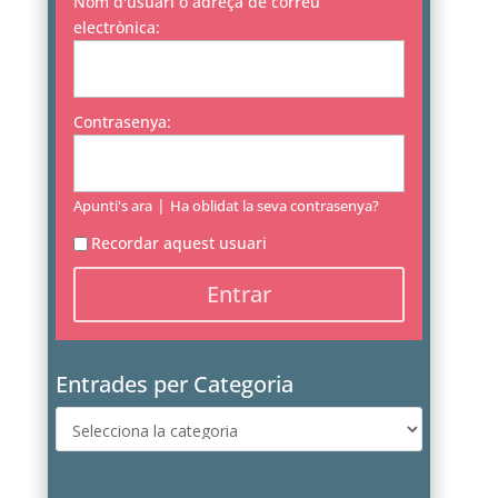
Nom d'usuari o adreça de correu
electrònica:
Contrasenya:
|
Apunti's ara
Ha oblidat la seva contrasenya?
Recordar aquest usuari
Entrades per Categoria
Entrades
per
Categoria