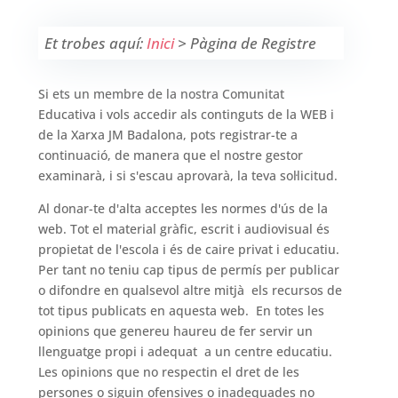
Et trobes aquí:
Inici
>
Pàgina de Registre
Si ets un membre de la nostra Comunitat
Educativa i vols accedir als continguts de la WEB i
de la Xarxa JM Badalona, pots registrar-te a
continuació, de manera que el nostre gestor
examinarà, i si s'escau aprovarà, la teva sol·licitud.
Al donar-te d'alta acceptes les normes d'ús de la
web. Tot el material gràfic, escrit i audiovisual és
propietat de l'escola i és de caire privat i educatiu.
Per tant no teniu cap tipus de permís per publicar
o difondre en qualsevol altre mitjà els recursos de
tot tipus publicats en aquesta web. En totes les
opinions que genereu haureu de fer servir un
llenguatge propi i adequat a un centre educatiu.
Les opinions que no respectin el dret de les
persones o siguin ofensives o inadequades no