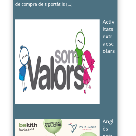
de compra dels portàtils
[…]
Activ
itats
extr
aesc
olars
Angl
ès
extr