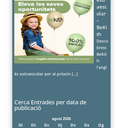
aesc
olar
–
BeKi
th
Desco
breix
BeKit
h:
l’angl
ès extraescolar per al pròxim
[…]
Cerca Entrades per data de
publicació
agost 2026
Dl
Dt
Dc
Dj
Dv
Ds
Dg