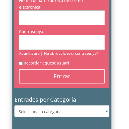
Nom d'usuari o adreça de correu
electrònica:
Contrasenya:
|
Apunti's ara
Ha oblidat la seva contrasenya?
Recordar aquest usuari
Entrades per Categoria
Entrades
per
Categoria