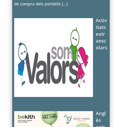
de compra dels portàtils
[…]
Activ
itats
extr
aesc
olars
Angl
ès
extr