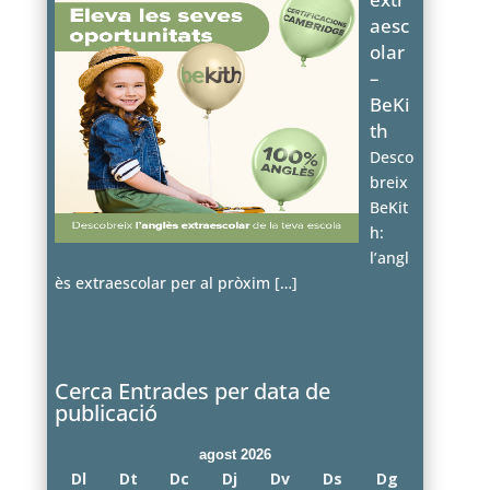
aesc
olar
–
BeKi
th
Desco
breix
BeKit
h:
l’angl
ès extraescolar per al pròxim
[…]
Cerca Entrades per data de
publicació
agost 2026
Dl
Dt
Dc
Dj
Dv
Ds
Dg