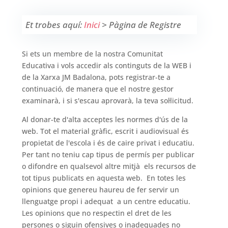
Et trobes aquí:
Inici
>
Pàgina de Registre
Si ets un membre de la nostra Comunitat
Educativa i vols accedir als continguts de la WEB i
de la Xarxa JM Badalona, pots registrar-te a
continuació, de manera que el nostre gestor
examinarà, i si s'escau aprovarà, la teva sol·licitud.
Al donar-te d'alta acceptes les normes d'ús de la
web. Tot el material gràfic, escrit i audiovisual és
propietat de l'escola i és de caire privat i educatiu.
Per tant no teniu cap tipus de permís per publicar
o difondre en qualsevol altre mitjà els recursos de
tot tipus publicats en aquesta web. En totes les
opinions que genereu haureu de fer servir un
llenguatge propi i adequat a un centre educatiu.
Les opinions que no respectin el dret de les
persones o siguin ofensives o inadequades no