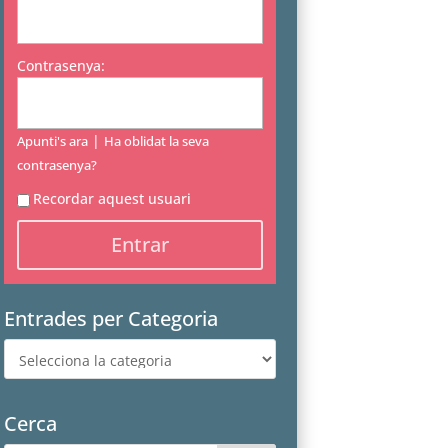
Contrasenya:
|
Apunti's ara
Ha oblidat la seva
contrasenya?
Recordar aquest usuari
Entrades per Categoria
Entrades
per
Categoria
Cerca