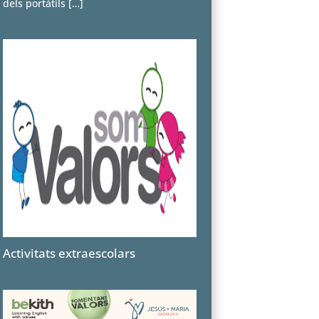
dels portàtils
[…]
Activitats extraescolars