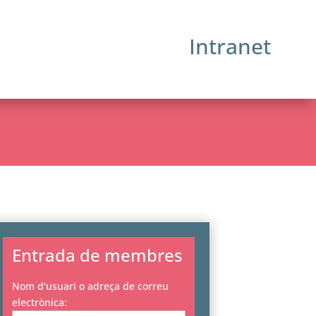
Intranet
Entrada de membres
Nom d'usuari o adreça de correu
electrònica: