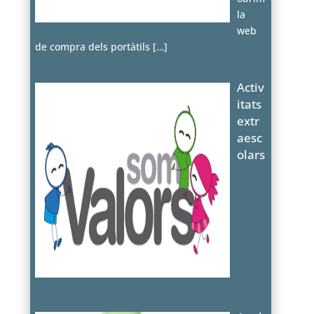
la
web
de compra dels portàtils
[…]
Activ
itats
extr
aesc
olars