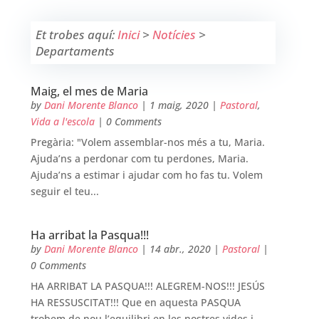
Et trobes aquí:
Inici
>
Notícies
>
Departaments
Maig, el mes de Maria
by
Dani Morente Blanco
|
1 maig, 2020
|
Pastoral
,
Vida a l'escola
| 0 Comments
Pregària: "Volem assemblar-nos més a tu, Maria.
Ajuda’ns a perdonar com tu perdones, Maria.
Ajuda’ns a estimar i ajudar com ho fas tu. Volem
seguir el teu...
Ha arribat la Pasqua!!!
by
Dani Morente Blanco
|
14 abr., 2020
|
Pastoral
|
0 Comments
HA ARRIBAT LA PASQUA!!! ALEGREM-NOS!!! JESÚS
HA RESSUSCITAT!!! Que en aquesta PASQUA
trobem de nou l’equilibri en les nostres vides i