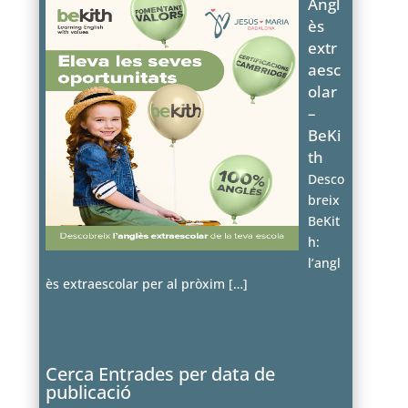
Angl
ès
extr
aesc
olar
–
BeKi
th
Desco
breix
BeKit
h:
l’angl
ès extraescolar per al pròxim
[…]
Cerca Entrades per data de
publicació