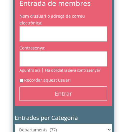
Entrada de membres
Nom d'usuari o adreça de correu
electrònica:
Contrasenya:
|
Apunti's ara
Ha oblidat la seva contrasenya?
Recordar aquest usuari
Entrades per Categoria
Entrades