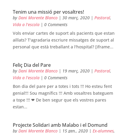
Tenim una missió per vosaltres!
by
Dani Morente Blanco
|
30 març, 2020
|
Pastoral
,
Vida a l'escola
| 0 Comments
Vols enviar cartes de suport als pacients que estan
aïllats? T'agradaria escriure missatges de suport al
personal que està treballant a l'hospital? [iframe...
Feliç Dia del Pare
by
Dani Morente Blanco
|
19 març, 2020
|
Pastoral
,
Vida a l'escola
| 0 Comments
Bon dia del pare per a totes i tots !!! Ho esteu fent
genial!!! Sou magnífics !!! Amb vosaltres bateguem
a tope !!! ❤ De ben segur que els vostres pares
estan...
Projecte Solidari amb Malabo i el Domund
by
Dani Morente Blanco
|
15 gen., 2020
|
Ex-alumnes
,