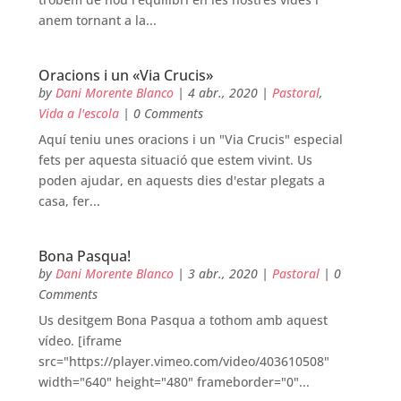
anem tornant a la...
Oracions i un «Via Crucis»
by
Dani Morente Blanco
|
4 abr., 2020
|
Pastoral
,
Vida a l'escola
| 0 Comments
Aquí teniu unes oracions i un "Via Crucis" especial
fets per aquesta situació que estem vivint. Us
poden ajudar, en aquests dies d'estar plegats a
casa, fer...
Bona Pasqua!
by
Dani Morente Blanco
|
3 abr., 2020
|
Pastoral
| 0
Comments
Us desitgem Bona Pasqua a tothom amb aquest
vídeo. [iframe
src="https://player.vimeo.com/video/403610508"
width="640" height="480" frameborder="0"...